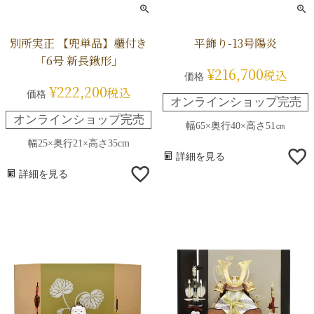
別所実正 【兜単品】櫃付き
平飾り-13号陽炎
「6号 新長鍬形」
¥
216,700
税込
価格
¥
222,200
税込
価格
オンラインショップ完売
オンラインショップ完売
幅65×奥行40×高さ51㎝
幅25×奥行21×高さ35cm
詳細を見る
詳細を見る