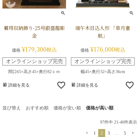
着用収納飾り-25号銀盛龍彫
端午木目込人形 「皐月童
金
航」
¥
179,300
¥
176,000
税込
税込
価格
価格
オンラインショップ完売
オンラインショップ完売
間口65×高さ45×奥行82ｃｍ
幅45×奥行32×高さ36cm
詳細を見る
詳細を見る
並び替え
おすすめ順
価格が安い順
価格が高い順
97
件中
21
-
40
件表示
1
2
3
…
5