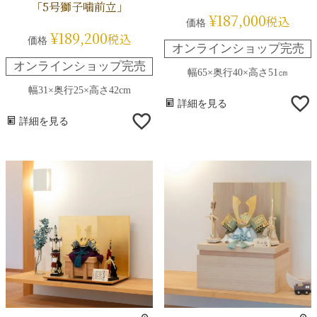
「5号獅子噛前立」
¥
187,000
税込
価格
¥
189,200
税込
価格
オンラインショップ完売
オンラインショップ完売
幅65×奥行40×高さ51㎝
幅31×奥行25×高さ42cm
詳細を見る
詳細を見る