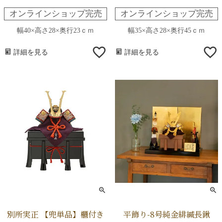
オンラインショップ完売
オンラインショップ完売
幅40×高さ28×奥行23ｃｍ
幅35×高さ28×奥行45ｃｍ
詳細を見る
詳細を見る
別所実正 【兜単品】櫃付き
平飾り-8号純金緋縅長鍬