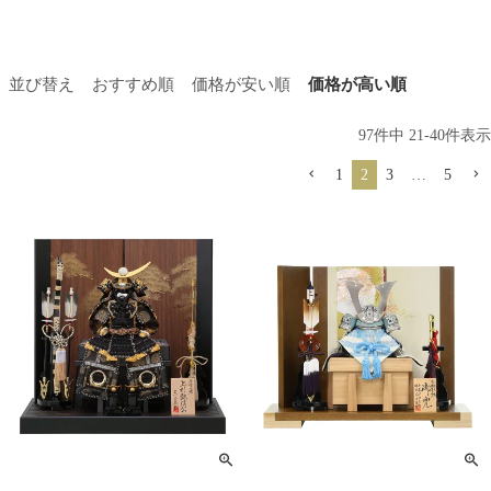
並び替え
おすすめ順
価格が安い順
価格が高い順
97
件中
21
-
40
件表示
1
2
3
…
5