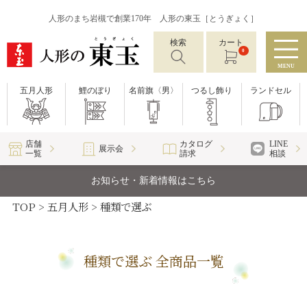
人形のまち岩槻で創業170年 人形の東玉［とうぎょく］
検索
カート
0
MENU
五月人形
鯉のぼり
名前旗〈男〉
つるし飾り
ランドセル
店舗
カタログ
LINE
展示会
一覧
請求
相談
お知らせ・新着情報はこちら
TOP
五月人形
種類で選ぶ
種類で選ぶ 全商品一覧