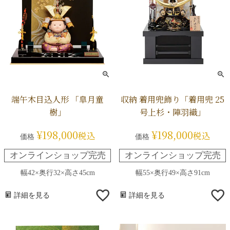
端午木目込人形 「皐月童
収納 着用兜飾り「着用兜 25
樹」
号上杉・陣羽織」
¥
198,000
¥
198,000
税込
税込
価格
価格
オンラインショップ完売
オンラインショップ完売
幅42×奥行32×高さ45cm
幅55×奥行49×高さ91cm
詳細を見る
詳細を見る