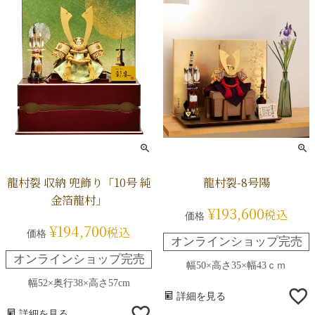
龍村裂 収納 兜飾り「10号 純
龍村裂-8号陽
金箔龍村」
¥
193,600
税込
価格
¥
194,700
税込
価格
オンラインショップ完売
オンラインショップ完売
幅50×高さ35×幅43ｃｍ
幅52×奥行38×高さ57cm
詳細を見る
詳細を見る