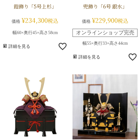
鎧飾り「5号上杉」
兜飾り「6号 銀水」
¥
234,300
¥
229,900
税込
税込
価格
価格
オンラインショップ完売
幅60×奥行45×高さ58cm
幅55×奥行33×高さ44cm
詳細を見る
詳細を見る