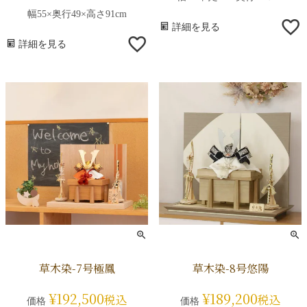
幅55×奥行49×高さ91cm
詳細を見る
詳細を見る
草木染-7号極鳳
草木染-8号悠陽
¥
192,500
¥
189,200
税込
税込
価格
価格