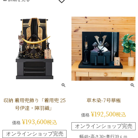
収納 着用兜飾り「着用兜 25
草木染-7号華極
号伊達・陣羽織」
¥
192,500
税込
価格
¥
193,600
税込
価格
オンラインショップ完売
オンラインショップ完売
幅48×高さ30×奥行39ｃｍ