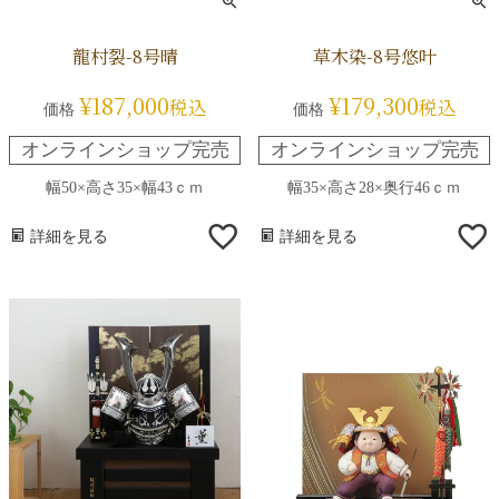
龍村裂-8号晴
草木染-8号悠叶
¥
187,000
¥
179,300
税込
税込
価格
価格
オンラインショップ完売
オンラインショップ完売
幅50×高さ35×幅43ｃｍ
幅35×高さ28×奥行46ｃｍ
詳細を見る
詳細を見る