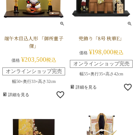
端午木目込人形 「御所童子
兜飾り「8号 秋華E」
傑」
¥
198,000
税込
価格
¥
203,500
税込
価格
オンラインショップ完売
オンラインショップ完売
幅55×奥行35×高さ42cm
幅50×奥行33×高さ32cm
詳細を見る
詳細を見る