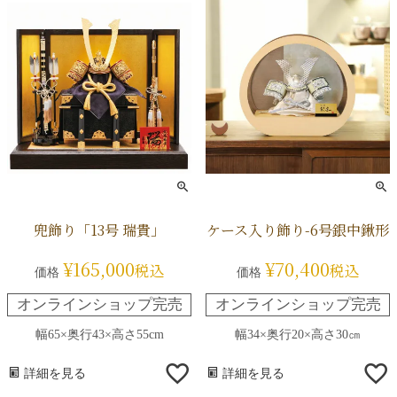
兜飾り「13号 瑞貴」
ケース入り飾り-6号銀中鍬形
¥
165,000
¥
70,400
税込
税込
価格
価格
オンラインショップ完売
オンラインショップ完売
幅65×奥行43×高さ55cm
幅34×奥行20×高さ30㎝
詳細を見る
詳細を見る