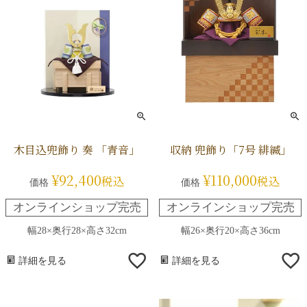
木目込兜飾り 奏 「青音」
収納 兜飾り「7号 緋縅」
¥
92,400
¥
110,000
税込
税込
価格
価格
オンラインショップ完売
オンラインショップ完売
幅28×奥行28×高さ32cm
幅26×奥行20×高さ36cm
詳細を見る
詳細を見る