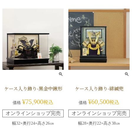
ケース入り飾り-黒金中鍬形
ケース入り飾り-緋縅兜
¥
75,900
¥
60,500
税込
税込
価格
価格
オンラインショップ完売
オンラインショップ完売
幅32×奥行24×高さ26㎝
幅28×奥行22×高さ38㎝