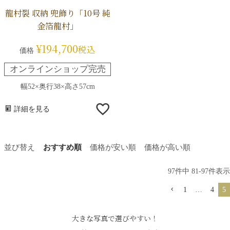
龍村裂 収納 兜飾り「10号 純
金箔龍村」
¥
194,700
税込
価格
オンラインショップ完売
幅52×奥行38×高さ57cm
詳細を見る
並び替え
おすすめ順
価格が安い順
価格が高い順
97
件中
81
-
97
件表示
1
…
4
5
大きな写真で選びやすい！