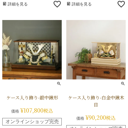
詳細を見る
詳細を見る
ケース入り飾り-銀中鍬形
ケース入り飾り-白金中鍬木
目
¥
107,800
税込
価格
¥
90,200
税込
価格
オンラインショップ完売