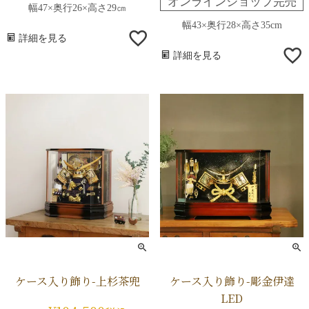
オンラインショップ完売
幅47×奥行26×高さ29㎝
幅43×奥行28×高さ35cm
詳細を見る
詳細を見る
ケース入り飾り-上杉茶兜
ケース入り飾り-彫金伊達
LED