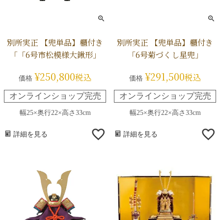
別所実正 【兜単品】櫃付き
別所実正 【兜単品】櫃付き
「「6号市松模様大鍬形」
「6号菊づくし星兜」
¥
250,800
¥
291,500
税込
税込
価格
価格
オンラインショップ完売
オンラインショップ完売
幅25×奥行22×高さ33cm
幅25×奥行22×高さ33cm
詳細を見る
詳細を見る