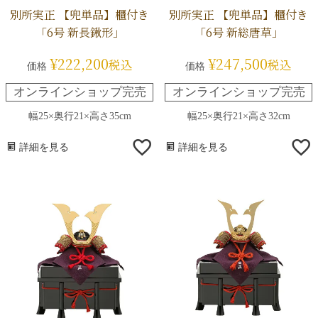
別所実正 【兜単品】櫃付き
別所実正 【兜単品】櫃付き
「6号 新長鍬形」
「6号 新総唐草」
¥
222,200
¥
247,500
税込
税込
価格
価格
オンラインショップ完売
オンラインショップ完売
幅25×奥行21×高さ35cm
幅25×奥行21×高さ32cm
詳細を見る
詳細を見る