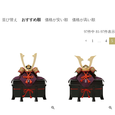
並び替え
おすすめ順
価格が安い順
価格が高い順
97
件中
81
-
97
件表示
1
…
4
5