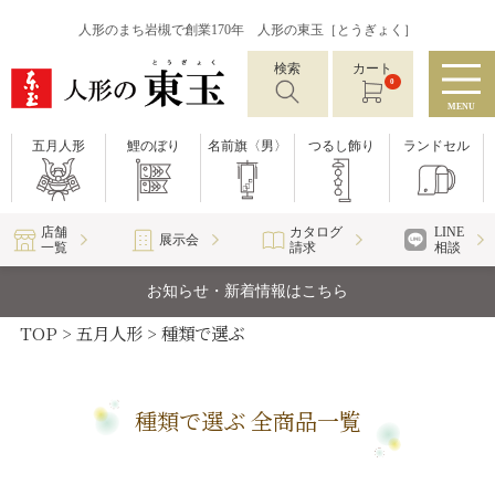
人形のまち岩槻で創業170年 人形の東玉［とうぎょく］
検索
カート
0
MENU
五月人形
鯉のぼり
名前旗〈男〉
つるし飾り
ランドセル
店舗
カタログ
LINE
展示会
一覧
請求
相談
お知らせ・新着情報はこちら
TOP
五月人形
種類で選ぶ
種類で選ぶ 全商品一覧