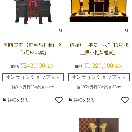
別所実正 【兜単品】櫃付き
鎧飾り「平安一水作 10号 極
「5号麻の葉」
上黒小札黄櫨威」
¥
242,000
¥
1,320,000
税込
税込
価格
価格
オンラインショップ完売
オンラインショップ完売
幅31×奥行25×高さ44cm
幅105×奥行60×高さ85cm
詳細を見る
詳細を見る