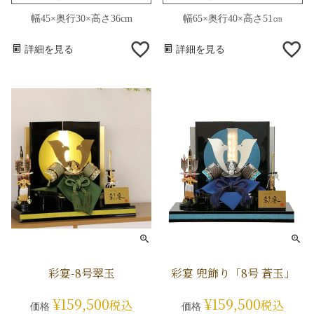
幅45×奥行30×高さ36cm
幅65×奥行40×高さ51㎝
詳細を見る
詳細を見る
彩宴-8号翠玉
彩宴 兜飾り「8号 蒼玉」
¥
159,500
¥
159,500
税込
税込
価格
価格