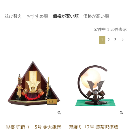
並び替え
おすすめ順
価格が安い順
価格が高い順
57
件中
1
-
20
件表示
1
2
3
彩宴 兜飾り「5号 金大鍬形
兜飾り「7号 濃茶沢瀉威」