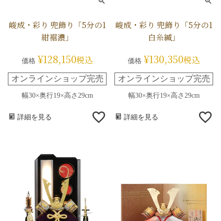
峻成・彩り 兜飾り「5分の1
峻成・彩り 兜飾り「5分の1
紺裾濃」
白糸縅」
¥
128,150
¥
130,350
税込
税込
価格
価格
オンラインショップ完売
オンラインショップ完売
幅30×奥行19×高さ29cm
幅30×奥行19×高さ29cm
詳細を見る
詳細を見る