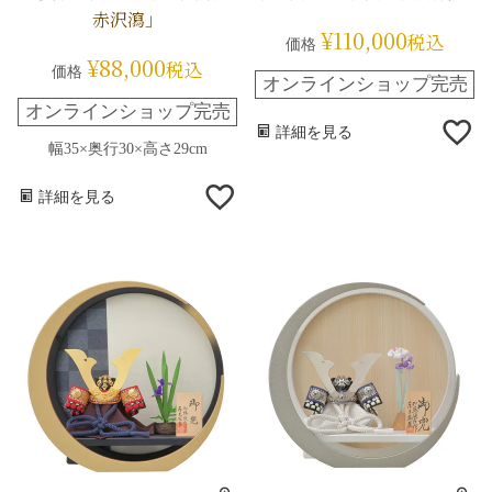
赤沢瀉」
¥
110,000
税込
価格
¥
88,000
税込
価格
オンラインショップ完売
オンラインショップ完売
詳細を見る
幅35×奥行30×高さ29cm
詳細を見る