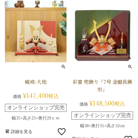
峻成-大地
彩宴 兜飾り「7号 金細長鍬
形」
¥
147,400
税込
価格
¥
148,500
税込
価格
オンラインショップ完売
オンラインショップ完売
幅35×高さ25×奥行29ｃｍ
幅38×奥行31×高さ32cm
詳細を見る