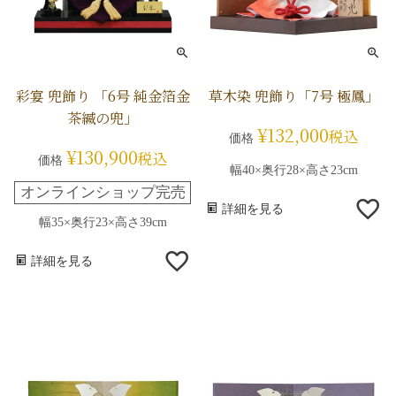
彩宴 兜飾り 「6号 純金箔金
草木染 兜飾り「7号 極鳳」
茶縅の兜」
¥
132,000
税込
価格
¥
130,900
税込
価格
幅40×奥行28×高さ23cm
オンラインショップ完売
詳細を見る
幅35×奥行23×高さ39cm
詳細を見る