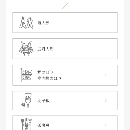
雛人形
五月人形
鯉のぼり
室内鯉のぼり
羽子板
破魔弓