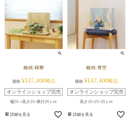
峻成-緑樹
峻成-青空
¥
147,400
¥
147,400
税込
税込
価格
価格
オンラインショップ完売
オンラインショップ完売
幅35 ×高さ25×奥行29ｃｍ
高さ35×25×29ｃｍ
詳細を見る
詳細を見る