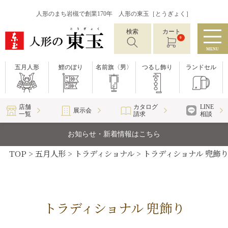
人形のまち岩槻で創業170年 人形の東玉［とうぎょく］
検索
カート
0
MENU
五月人形
鯉のぼり
名前旗〈男〉
つるし飾り
ランドセル
店舗
カタログ
LINE
展示会
一覧
請求
相談
お知らせ・新着情報はこちら
TOP
五月人形
トラディショナル
トラディショナル 兜飾り
トラディショナル 兜飾り