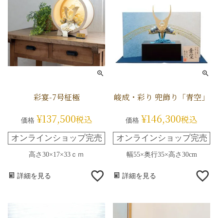
彩宴-7号柾極
峻成・彩り 兜飾り「青空」
¥
137,500
¥
146,300
税込
税込
価格
価格
オンラインショップ完売
オンラインショップ完売
高さ30×17×33ｃｍ
幅55×奥行35×高さ30cm
詳細を見る
詳細を見る