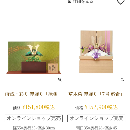
詳細を見る
峻成・彩り 兜飾り「緑樹」
草木染 兜飾り「7号 悠希」
¥
151,800
¥
152,900
税込
税込
価格
価格
オンラインショップ完売
オンラインショップ完売
幅55×奥行35×高さ30cm
間口35×奥行28×高さ45