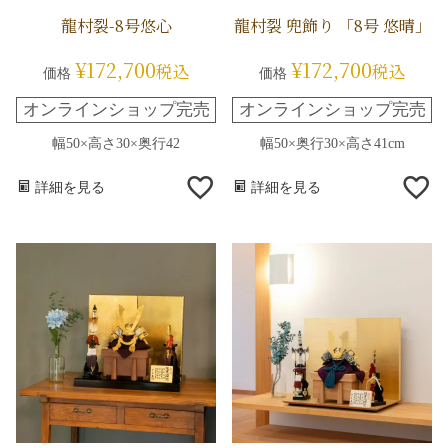
龍村裂-8号悠心
龍村裂 兜飾り 「8号 悠晴」
¥
172,700
¥
172,700
税込
税込
価格
価格
オンラインショップ完売
オンラインショップ完売
幅50×高さ30×奥行42
幅50×奥行30×高さ41cm
詳細を見る
詳細を見る