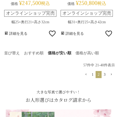
¥
247,500
¥
250,800
税込
税込
価格
価格
オンラインショップ完売
オンラインショップ完売
幅25×奥行21×高さ32cm
幅31×奥行25×高さ42cm
詳細を見る
詳細を見る
並び替え
おすすめ順
価格が安い順
価格が高い順
57
件中
21
-
40
件表示
1
2
3
大きな写真で選びやすい！
お人形選びはカタログ請求から