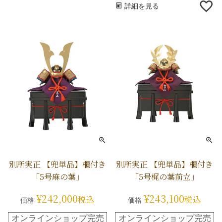
詳細を見る
別所実正 【兜単品】櫃付き
別所実正 【兜単品】櫃付き
「5号麻の葉」
「5号梶の葉前立」
¥
242,000
¥
243,100
税込
税込
価格
価格
オンラインショップ完売
オンラインショップ完売