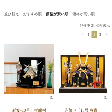
並び替え
おすすめ順
価格が安い順
価格が高い順
57
件中
21
-
40
件表示
1
2
3
彩宴-10号上杉龍村
兜飾り「13号 瑞貴」