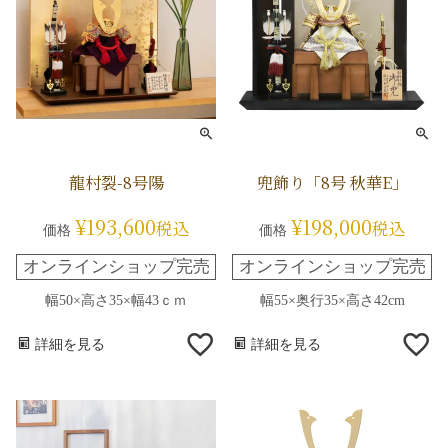
龍村裂-8号陽
兜飾り「8号 秋華E」
¥
193,600
¥
198,000
税込
税込
価格
価格
オンラインショップ完売
オンラインショップ完売
幅50×高さ35×幅43ｃｍ
幅55×奥行35×高さ42cm
詳細を見る
詳細を見る