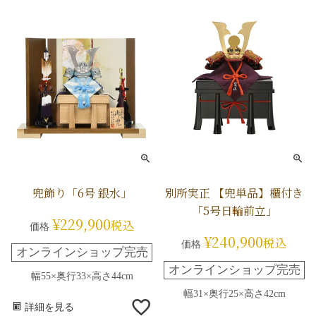
兜飾り「6号 銀水」
別所実正 【兜単品】櫃付き
「5号日輪前立」
¥
229,900
税込
価格
¥
240,900
税込
価格
オンラインショップ完売
オンラインショップ完売
幅55×奥行33×高さ44cm
幅31×奥行25×高さ42cm
詳細を見る