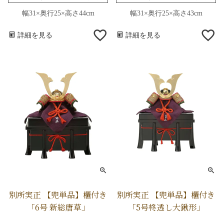
幅31×奥行25×高さ44cm
幅31×奥行25×高さ43cm
詳細を見る
詳細を見る
別所実正 【兜単品】櫃付き
別所実正 【兜単品】櫃付き
「6号 新総唐草」
「5号柊透し大鍬形」