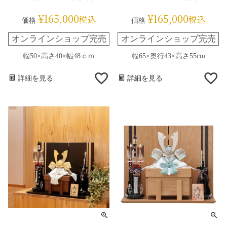
¥
165,000
¥
165,000
税込
税込
価格
価格
オンラインショップ完売
オンラインショップ完売
幅50×高さ40×幅48ｃｍ
幅65×奥行43×高さ55cm
詳細を見る
詳細を見る