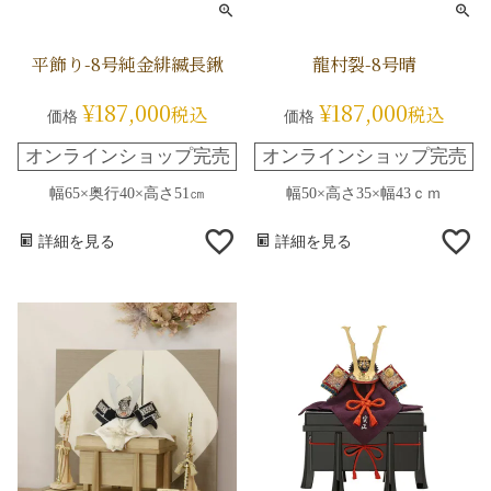
平飾り-8号純金緋縅長鍬
龍村裂-8号晴
¥
187,000
¥
187,000
税込
税込
価格
価格
オンラインショップ完売
オンラインショップ完売
幅65×奥行40×高さ51㎝
幅50×高さ35×幅43ｃｍ
詳細を見る
詳細を見る