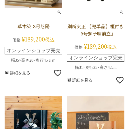
草木染-8号悠陽
別所実正 【兜単品】櫃付き
「5号獅子噛前立」
¥
189,200
税込
価格
¥
189,200
税込
価格
オンラインショップ完売
オンラインショップ完売
幅35×高さ28×奥行45ｃｍ
幅31×奥行25×高さ42cm
詳細を見る
詳細を見る