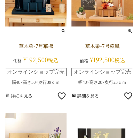
草木染-7号華極
草木染-7号極鳳
¥
192,500
¥
192,500
税込
税込
価格
価格
オンラインショップ完売
オンラインショップ完売
幅48×高さ30×奥行39ｃｍ
幅40×高さ28×奥行23ｃｍ
詳細を見る
詳細を見る