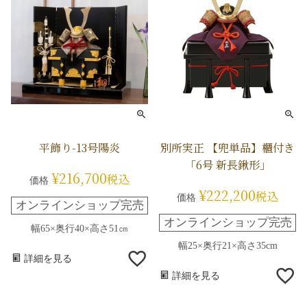
平飾り-13号陽炎
別所実正 【兜単品】櫃付き
「6号 新長鍬形」
¥
216,700
税込
価格
¥
222,200
税込
価格
オンラインショップ完売
オンラインショップ完売
幅65×奥行40×高さ51㎝
幅25×奥行21×高さ35cm
詳細を見る
詳細を見る