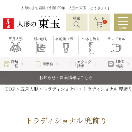
人形のまち岩槻で創業170年 人形の東玉［とうぎょく］
検索
カート
0
MENU
五月人形
鯉のぼり
名前旗〈男〉
つるし飾り
ランドセル
店舗
カタログ
LINE
展示会
一覧
請求
相談
お知らせ・新着情報はこちら
TOP
五月人形
トラディショナル
トラディショナル 兜飾り
トラディショナル 兜飾り