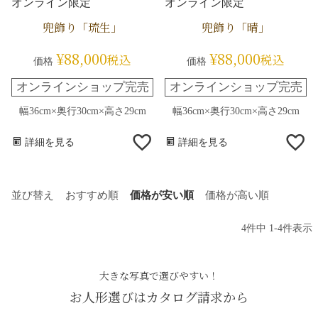
オンライン限定
オンライン限定
兜飾り「琉生」
兜飾り「晴」
¥
88,000
¥
88,000
税込
税込
価格
価格
オンラインショップ完売
オンラインショップ完売
幅36cm×奥行30cm×高さ29cm
幅36cm×奥行30cm×高さ29cm
詳細を見る
詳細を見る
並び替え
おすすめ順
価格が安い順
価格が高い順
4
件中
1
-
4
件表示
大きな写真で選びやすい！
お人形選びはカタログ請求から