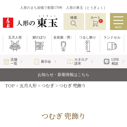
人形のまち岩槻で創業170年 人形の東玉［とうぎょく］
検索
カート
0
MENU
五月人形
鯉のぼり
名前旗〈男〉
つるし飾り
ランドセル
店舗
カタログ
LINE
展示会
一覧
請求
相談
お知らせ・新着情報はこちら
TOP
五月人形
つむぎ
つむぎ 兜飾り
つむぎ 兜飾り