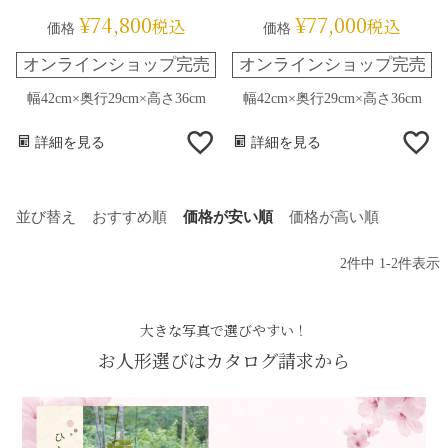
¥
74,800
¥
77,000
税込
税込
価格
価格
オンラインショップ完売
オンラインショップ完売
幅42cm×奥行29cm×高さ36cm
幅42cm×奥行29cm×高さ36cm
詳細を見る
詳細を見る
並び替え
おすすめ順
価格が安い順
価格が高い順
2
件中
1
-
2
件表示
大きな写真で選びやすい！
お人形選びはカタログ請求から