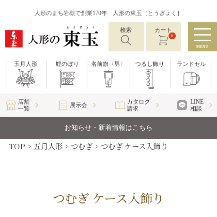
人形のまち岩槻で創業170年 人形の東玉［とうぎょく］
検索
カート
0
MENU
五月人形
鯉のぼり
名前旗〈男〉
つるし飾り
ランドセル
店舗
カタログ
LINE
展示会
一覧
請求
相談
お知らせ・新着情報はこちら
TOP
五月人形
つむぎ
つむぎ ケース入飾り
つむぎ ケース入飾り