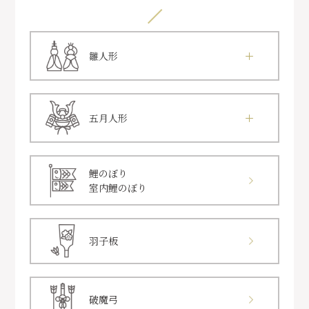
雛人形
五月人形
鯉のぼり
室内鯉のぼり
羽子板
破魔弓