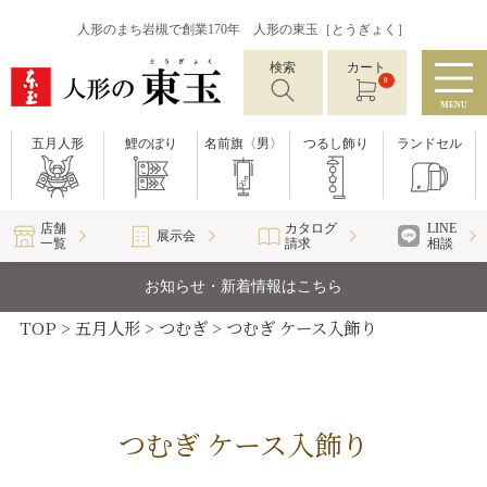
人形のまち岩槻で創業170年 人形の東玉［とうぎょく］
検索
カート
0
MENU
五月人形
鯉のぼり
名前旗〈男〉
つるし飾り
ランドセル
店舗
カタログ
LINE
展示会
一覧
請求
相談
お知らせ・新着情報はこちら
TOP
五月人形
つむぎ
つむぎ ケース入飾り
つむぎ ケース入飾り