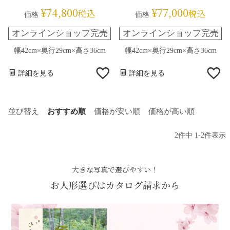
¥
74,800
¥
77,000
税込
税込
価格
価格
オンラインショップ完売
オンラインショップ完売
幅42cm×奥行29cm×高さ36cm
幅42cm×奥行29cm×高さ36cm
詳細を見る
詳細を見る
並び替え
おすすめ順
価格が安い順
価格が高い順
2
件中
1
-
2
件表示
大きな写真で選びやすい！
お人形選びはカタログ請求から