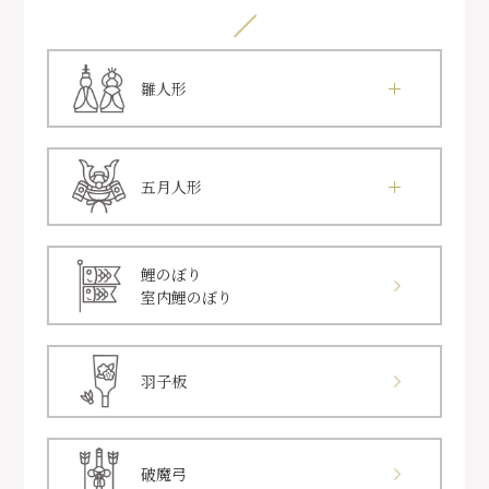
雛人形
五月人形
鯉のぼり
室内鯉のぼり
羽子板
破魔弓