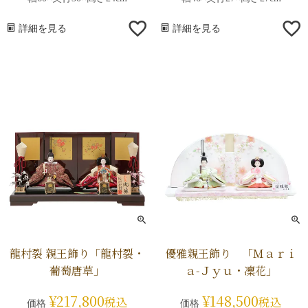
詳細を見る
詳細を見る
龍村裂 親王飾り「龍村裂・
優雅親王飾り 「Ｍａｒｉ
葡萄唐草」
ａ-Ｊｙｕ・凜花」
¥
217,800
¥
148,500
税込
税込
価格
価格