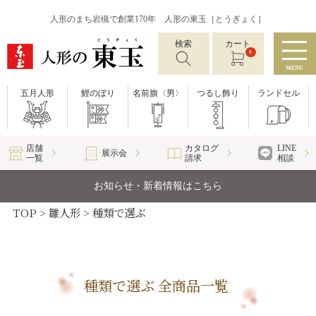
人形のまち岩槻で創業170年 人形の東玉［とうぎょく］
検索
カート
0
MENU
五月人形
鯉のぼり
名前旗〈男〉
つるし飾り
ランドセル
店舗
カタログ
LINE
展示会
一覧
請求
相談
お知らせ・新着情報はこちら
TOP
雛人形
種類で選ぶ
種類で選ぶ 全商品一覧