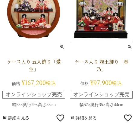
ケース入り 五人飾り「愛
ケース入り 親王飾り「春
生」
乃」
¥
167,200
¥
97,900
税込
税込
価格
価格
オンラインショップ完売
オンラインショップ完売
幅55×奥行29×高さ55cm
幅57×奥行35×高さ44cm
詳細を見る
詳細を見る