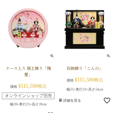
ケース入り 親王飾り「陽
収納飾り「こんの」
愛」
¥
115,500
税込
価格
¥
115,500
税込
価格
幅55×奥行33×高さ54cm
オンラインショップ完売
詳細を見る
幅39×奥行25×高さ39cm