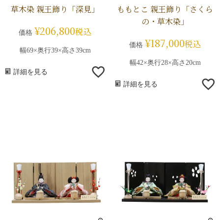
草木染 親王飾り「深見」
ももとこ 親王飾り「さくら
の・草木染」
¥
206,800
税込
価格
¥
187,000
税込
価格
幅69×奥行39×高さ39cm
幅42×奥行28×高さ20cm
詳細を見る
詳細を見る