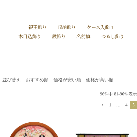
親王飾り
収納飾り
ケース入飾り
木目込飾り
段飾り
名前旗
つるし飾り
並び替え
おすすめ順
価格が安い順
価格が高い順
96
件中
81
-
96
件表示
1
…
4
5