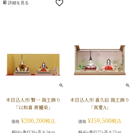
詳細を見る
木目込人形 賢一 親王飾り
木目込人形 喜久絵 親王飾り
「以和喜 黄櫨染」
「真愛A」
¥
200,200
¥
159,500
税込
税込
価格
価格
幅60×奥行30×高さ24cm
幅46×奥行27×高さ27cm