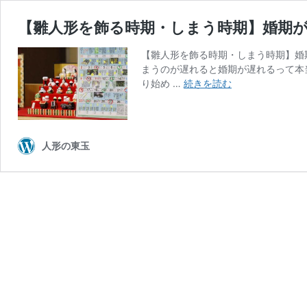
【雛人形を飾る時期・しまう時期】婚期
【雛人形を飾る時期・しまう時期】婚
まうのが遅れると婚期が遅れるって本
【雛
り始め …
続きを読む
人
形
を
飾
人形の東玉
る
時
期・
し
ま
う
時
期】
婚
期
が