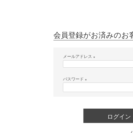
会員登録がお済みのお
メールアドレス
(
必
パスワード
須
(
)
必
須
)
ログイン