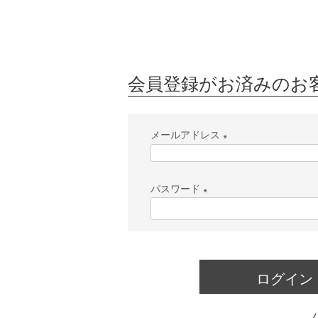
会員登録がお済みのお
メールアドレス
(
必
パスワード
須
(
)
必
須
)
ログイン