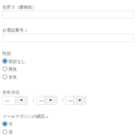
必
住所３（建物名）
須
)
お電話番号
(
必
性別
須
指定なし
)
男性
女性
生年月日
メールマガジンの購読
可
(
否
必