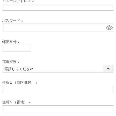
Ｅメールアドレス
須
(
)
必
パスワード
須
(
)
必
郵便番号
須
)
(
必
都道府県
須
(
)
必
住所１（市区町村）
須
)
(
必
住所２（番地）
須
(
)