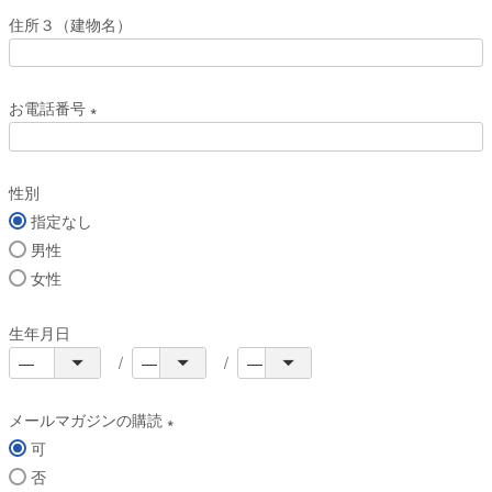
必
住所３（建物名）
須
)
お電話番号
(
必
性別
須
指定なし
)
男性
女性
生年月日
メールマガジンの購読
可
(
否
必