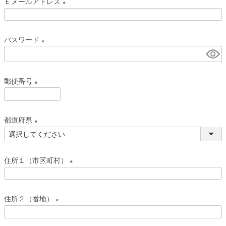
Ｅメールアドレス
須
(
)
必
パスワード
須
(
)
必
郵便番号
須
)
(
必
都道府県
須
(
)
必
住所１（市区町村）
須
)
(
必
住所２（番地）
須
(
)