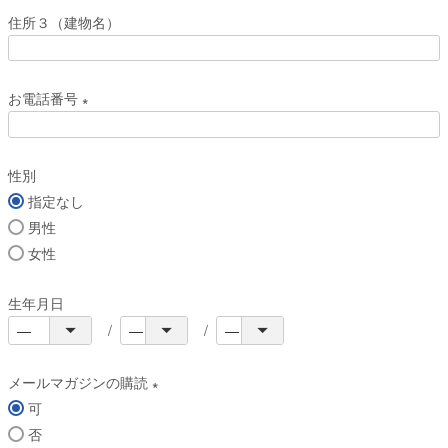
必
住所３（建物名）
須
)
お電話番号
(
必
性別
須
指定なし
)
男性
女性
生年月日
メールマガジンの購読
可
(
否
必