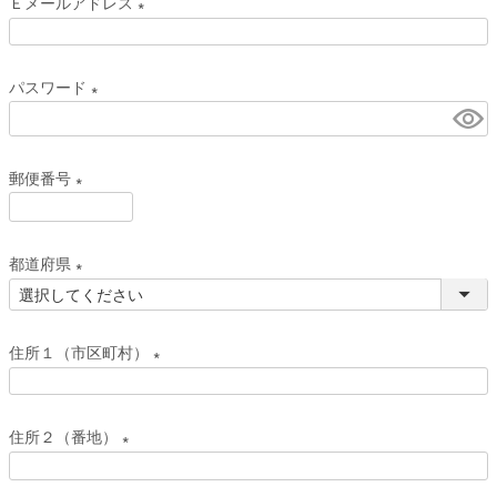
Ｅメールアドレス
須
(
)
必
パスワード
須
(
)
必
郵便番号
須
)
(
必
都道府県
須
(
)
必
住所１（市区町村）
須
)
(
必
住所２（番地）
須
(
)