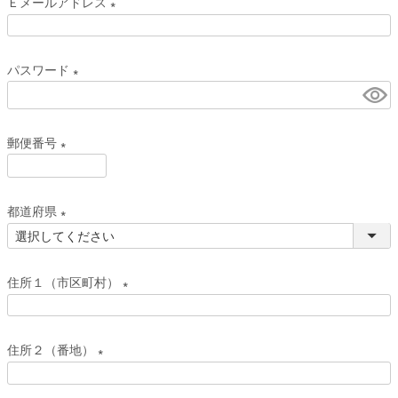
Ｅメールアドレス
須
(
)
必
パスワード
須
(
)
必
郵便番号
須
)
(
必
都道府県
須
(
)
必
住所１（市区町村）
須
)
(
必
住所２（番地）
須
(
)