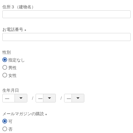
必
住所３（建物名）
須
)
お電話番号
(
必
性別
須
指定なし
)
男性
女性
生年月日
メールマガジンの購読
可
(
否
必