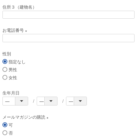
必
住所３（建物名）
須
)
お電話番号
(
必
性別
須
指定なし
)
男性
女性
生年月日
メールマガジンの購読
可
(
否
必