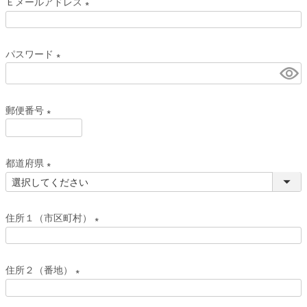
Ｅメールアドレス
須
(
)
必
パスワード
須
(
)
必
郵便番号
須
)
(
必
都道府県
須
(
)
必
住所１（市区町村）
須
)
(
必
住所２（番地）
須
(
)