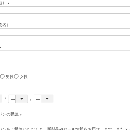
地）
須
(
)
必
物名）
須
)
(
必
須
男性
女性
)
ジンの購読
(
ジンをご購読いただくと、新製品やセール情報をお届けします。またメ