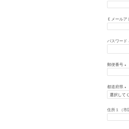
須
)
Ｅメールア
パスワード
郵便番号
(
必
都道府県
須
(
)
必
住所１（市
須
)