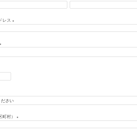
(
必
ドレス
須
(
)
必
須
(
)
必
須
)
区町村）
(
必