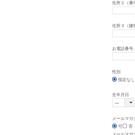
住所２（番
住所３（建
お電話番号
性別
指定なし
生年月日
メールマガ
可
否
メールマガ