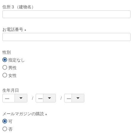
必
住所３（建物名）
須
)
お電話番号
(
必
性別
須
指定なし
)
男性
女性
生年月日
メールマガジンの購読
可
(
否
必