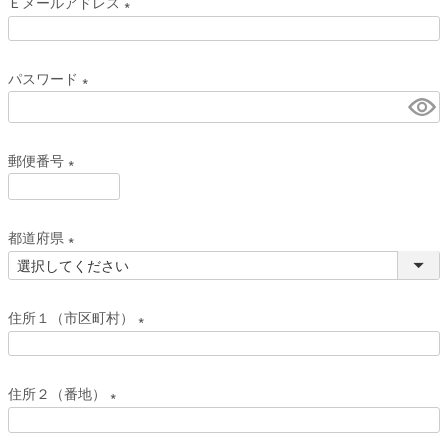
Ｅメールアドレス
須
(
)
必
パスワード
須
(
)
必
郵便番号
須
)
(
必
都道府県
須
(
)
必
住所１（市区町村）
須
)
(
必
住所２（番地）
須
(
)