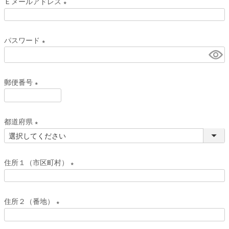
Ｅメールアドレス
須
(
)
必
パスワード
須
(
)
必
郵便番号
須
)
(
必
都道府県
須
(
)
必
住所１（市区町村）
須
)
(
必
住所２（番地）
須
(
)