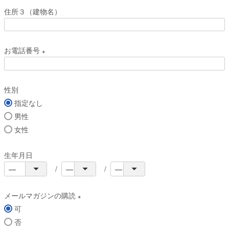
必
住所３（建物名）
須
)
お電話番号
(
必
性別
須
指定なし
)
男性
女性
生年月日
メールマガジンの購読
可
(
否
必