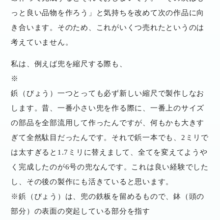
っと良い品物を作ろう」と気持ちを改めて次の作品に向
き合います。そのため、これがいくつ売れたというのは
考えていません。
私は、例えば兜を縮尺する際も、
※
鋲（びょう）一つとっても必ず新しい縮尺で製作しなお
します。昔、一番小さい兜を作る際に、一番上のサイズ
の部品を全部流用して作ったんですが、何もかも大きす
ぎて全然駄目だったんです。それで鋲一本でも、2ミリで
は太すぎると1.7ミリに替えまして、全てを変えてようや
く完成したのが6号の兜なんです。これは良い経験でした
し、その後の製作にも活きていると思います。
※鋲（びょう）は、兜の鉄板を留めるもので、鉢（頭の
部分）の表面の突起している部分を指す