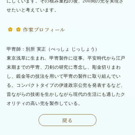
にしています。その積み重ねの後、200間の兜を実現さ
せたいと考えています。
作家プロフィール
甲冑師：別所 実正（べっしょ じっしょう）
東京浅草に生まれ、甲冑製作に従事。平安時代から江戸
末期までの甲冑、刀剣の研究に専念し、彫金切りまわ
し、鍛金等の技法を用いて甲冑の製作に取り組んでい
る。コンパクトタイプの伊達政宗公兜を発表するなど、
昔ながらの技術を生かしながら現代の生活にも適したク
オリティの高い兜を製作している。
戻る