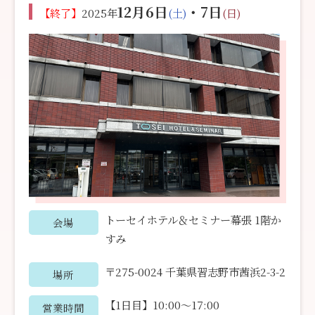
12月6日
・7日
【終了】
2025年
(土)
(日)
トーセイホテル＆セミナー幕張 1階か
会場
すみ
〒275-0024 千葉県習志野市茜浜2-3-2
場所
【1日目】10:00〜17:00
営業時間