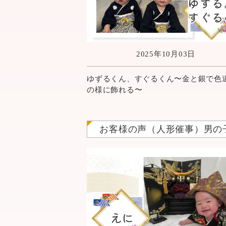
2025年10月03日
ゆずるくん、すぐるくん〜金と銀で色
の様に飾れる〜
お客様の声（人形催事）男の