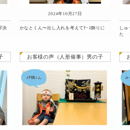
2024年10月27日
即決
かなとくん〜出し入れを考えてｹｰｽ飾りに
しゅ
た
子
お客様の声（人形催事）男の子