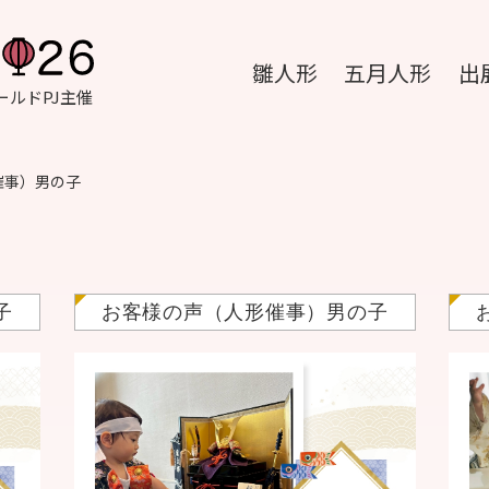
雛人形
五月人形
出
ルドPJ主催
催事）男の子
子
お客様の声（人形催事）男の子