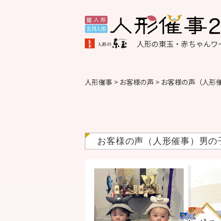
人形の東玉・赤ちゃんワー
人形催事
>
お客様の声
>
お客様の声（人形
お客様の声（人形催事）男の