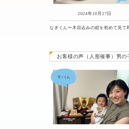
2024年10月27日
なぎくん〜木目込みの鎧を初めて見て
お客様の声（人形催事）男の