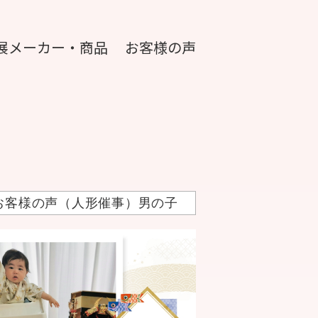
展メーカー・商品
お客様の声
お客様の声（人形催事）男の子