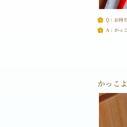
Q：お持
A：かっ
かっこ