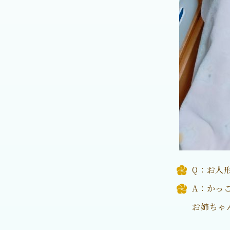
Q：お人
A：かっ
お姉ちゃ