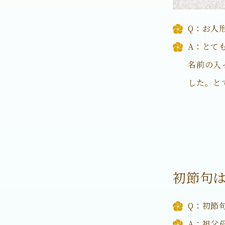
Q：お人
A：とて
名前の入
した。と
初節句
Q：初節
A：祖父