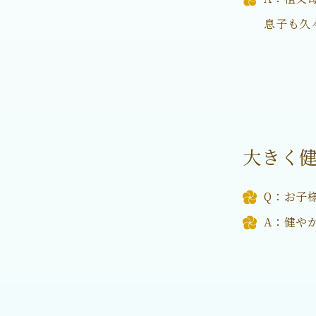
息子も久
大きく
Q：お子
A：健や