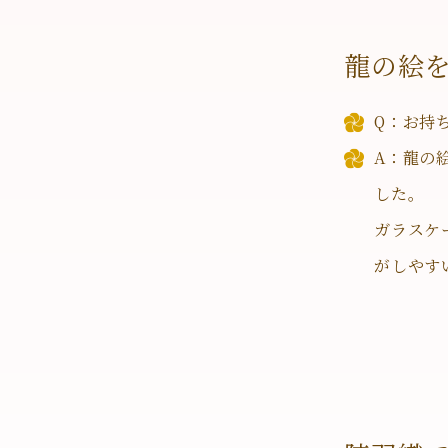
龍の絵
Q：お持
A：龍の
した。
ガラスケ
がしやす