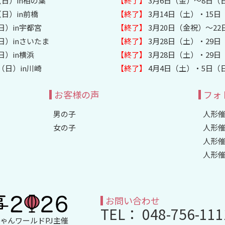
（日）in柏の葉
【終了】
3月6日（金）～8日（
（日）in前橋
【終了】
3月14日（土）・15日
日）in宇都宮
【終了】
3月20日（金祝）〜22
日）inさいたま
【終了】
3月28日（土）・29日
日）in横浜
【終了】
3月28日（土）・29日
（日）in川崎
【終了】
4月4日（土）・5日（日
お客様の声
フォ
男の子
人形催
女の子
人形催
人形催
人形催
お問い合わせ
TEL： 048-756-111
ゃんワールドPJ主催