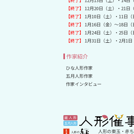
【終了】
12月13日（土）・14日
【終了】
12月20日（土）・21日
【終了】
1月10日（土）・11日（
【終了】
1月16日（金）～18日（
【終了】
1月24日（土）・25日（
【終了】
1月31日（土）・2月1日
作家紹介
ひな人形作家
五月人形作家
作家インタビュー
人形の東玉・赤ち