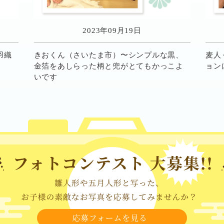
2023年09月19日
羽織
きおくん（さいたま市）〜シンプルな黒、
麦人
金箔をあしらった柄と兜がとてもかっこよ
ョン
いです