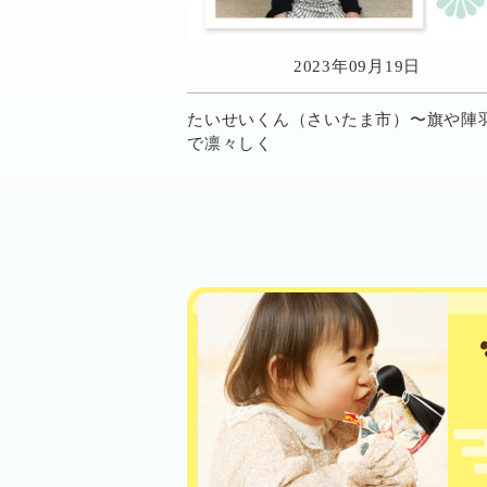
2023年09月19日
たいせいくん（さいたま市）〜旗や陣
で凛々しく