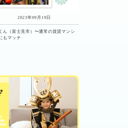
2023年09月19日
くん（富士見市）〜通常の賃貸マンシ
にもマッチ