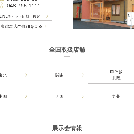
048-756-1111
LINEチャット応対・接客
岩槻総本店の詳細を見る
全国取扱店舗
甲信越
東北
関東
北陸
中国
四国
九州
展示会情報