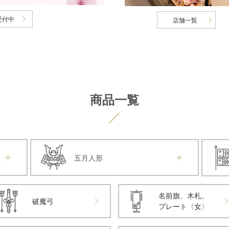
受付中
店舗一覧
商品一覧
五月人形
名前旗、木札、
破魔弓
プレート〈女〉