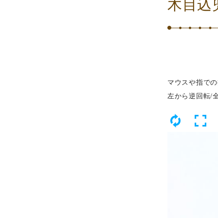
木目込
マウスや指での
左から逆回転/