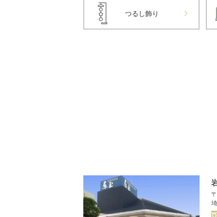
つるし飾り
〒
埼