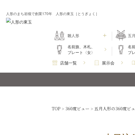
人形のまち岩槻で創業170年 人形の東玉［とうぎょく］
雛人形
五
名前旗、木札、
名
プレート〈女〉
プ
店舗一覧
展示会
TOP
360度ビュー
五月人形の360度ビ
>
>