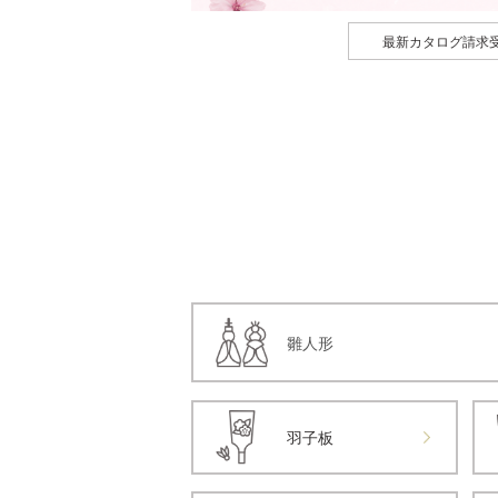
最新カタログ請求
雛人形
羽子板