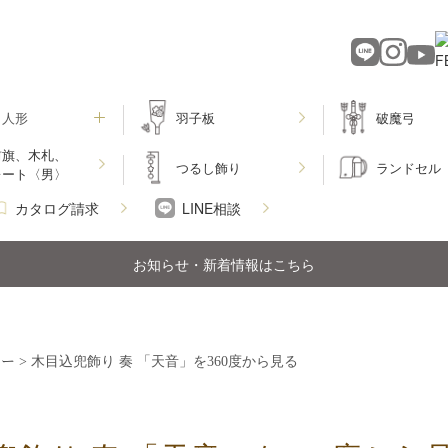
月人形
羽子板
破魔弓
前旗、木札、
つるし飾り
ランドセル
レート〈男〉
カタログ請求
LINE相談
お知らせ・新着情報はこちら
ュー
>
木目込兜飾り 奏 「天音」を360度から見る