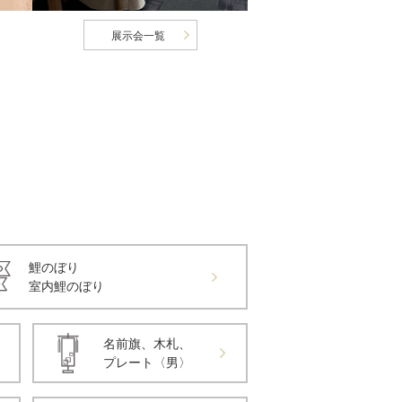
展示会一覧
鯉のぼり
室内鯉のぼり
名前旗、木札、
プレート〈男〉