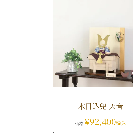
木目込兜-天音
¥
92,400
税込
価格