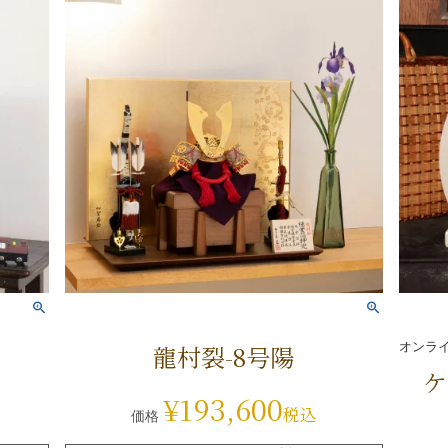
龍村裂-8号陽
オンラ
ケ
¥
193,600
税込
価格