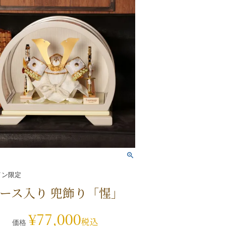
イン限定
ース入り 兜飾り「惺」
¥
77,000
税込
価格