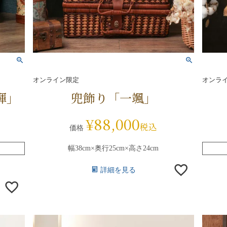
オンライン限定
オンラ
輝」
兜飾り「一颯」
¥
88,000
税込
価格
幅38cm×奥行25cm×高さ24cm
詳細を見る