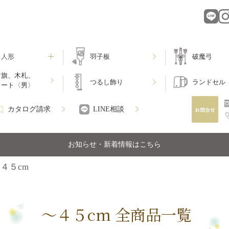
月人形
羽子板
破魔弓
前旗、木札、
つるし飾り
ランドセル
レート〈男〉
カタログ請求
LINE相談
お知らせ・新着情報はこちら
４５cm
～４５cm 全商品一覧