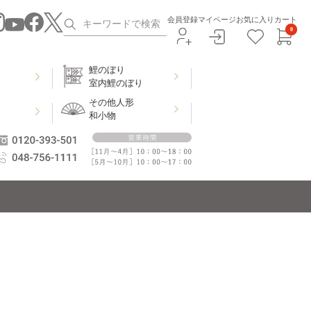
会員登録
マイページ
お気に入り
カート
0
鯉のぼり
室内鯉のぼり
その他人形
和小物