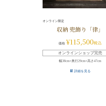
オンライン限定
収納 兜飾り「律」
¥
115,500
税込
価格
オンラインショップ完売
幅38cm×奥行29cm×高さ47cm
詳細を見る