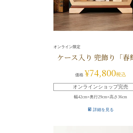
オンライン限定
ケース入り 兜飾り「春
¥
74,800
税込
価格
オンラインショップ完売
幅42cm×奥行29cm×高さ36cm
詳細を見る