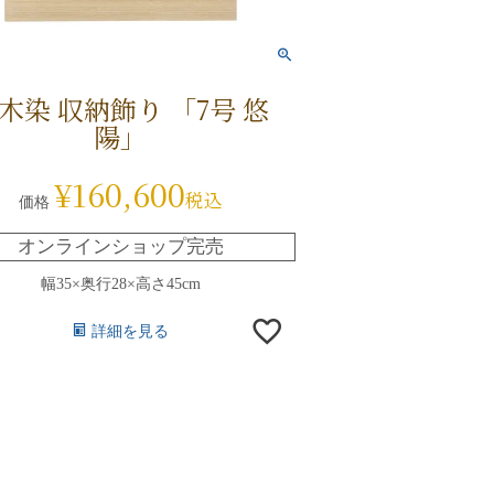
木染 収納飾り 「7号 悠
陽」
¥
160,600
税込
価格
オンラインショップ完売
幅35×奥行28×高さ45cm
詳細を見る