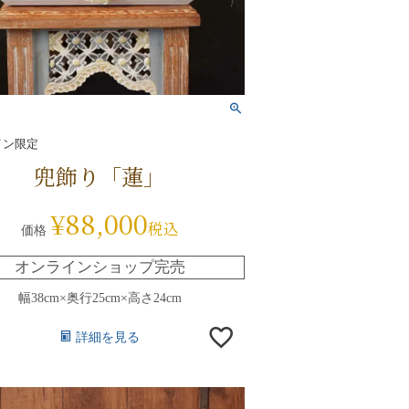
イン限定
兜飾り「蓮」
¥
88,000
税込
価格
オンラインショップ完売
幅38cm×奥行25cm×高さ24cm
詳細を見る