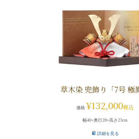
草木染 兜飾り「7号 極
¥
132,000
税込
価格
幅40×奥行28×高さ23cm
詳細を見る