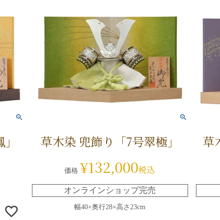
鳳」
草木染 兜飾り「7号翠極」
草
¥
132,000
税込
価格
オンラインショップ完売
幅40×奥行28×高さ23cm