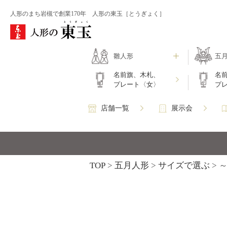
人形のまち岩槻で創業170年 人形の東玉［とうぎょく］
雛人形
五
名前旗、木札、
名
プレート〈女〉
プ
店舗一覧
展示会
TOP
五月人形
サイズで選ぶ
～