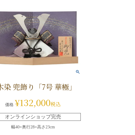
木染 兜飾り「7号 華極」
¥
132,000
税込
価格
オンラインショップ完売
幅40×奥行28×高さ23cm