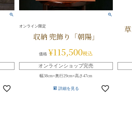
オンライン限定
草
収納 兜飾り「朝陽」
¥
115,500
税込
価格
オンラインショップ完売
幅38cm×奥行29cm×高さ47cm
詳細を見る