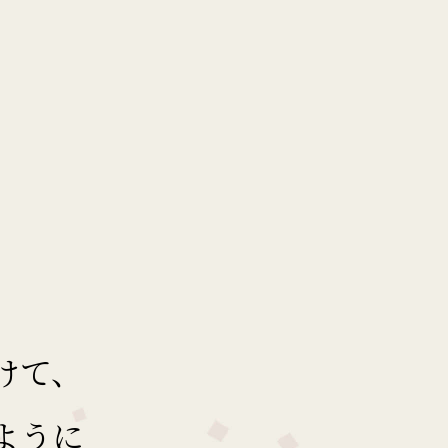
けて、
ように