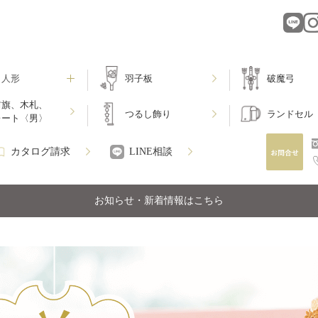
月人形
羽子板
破魔弓
前旗、木札、
つるし飾り
ランドセル
レート〈男〉
カタログ請求
LINE相談
お知らせ・新着情報はこちら