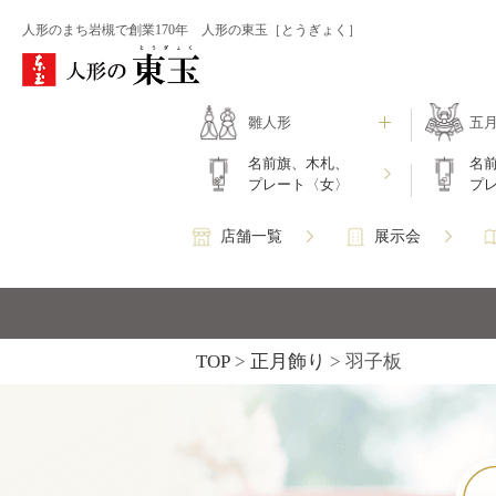
人形のまち岩槻で創業170年 人形の東玉［とうぎょく］
雛人形
五
名前旗、木札、
名
プレート〈女〉
プ
店舗一覧
展示会
TOP
正月飾り
羽子板