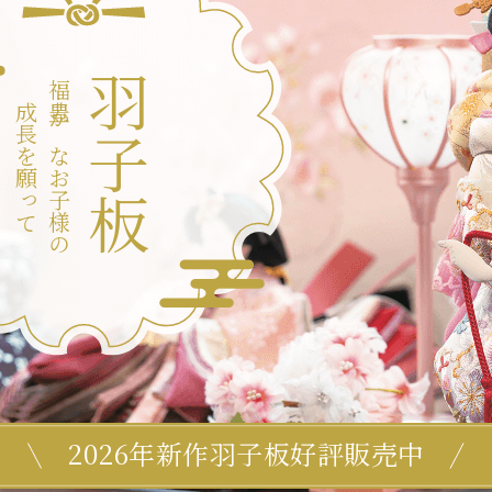
羽子板
福
か
な
お
子
様
の
長
を
願
っ
豊
成
て
2026年新作羽子板好評販売中