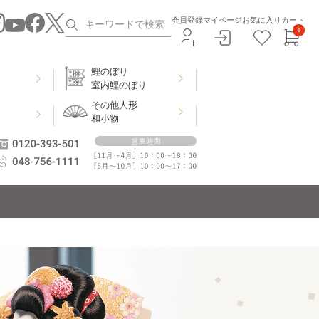
会員登録
マイページ
お気に入り
カート
0
鯉のぼり
室内鯉のぼり
その他人形
和小物