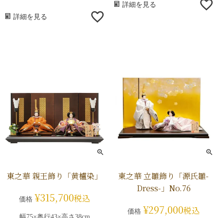
詳細を見る
詳細を見る
東之華 親王飾り「黄櫨染」
東之華 立雛飾り「源氏雛-
Dress-」No.76
¥
315,700
税込
価格
¥
297,000
税込
価格
幅75×奥行43×高さ38cm