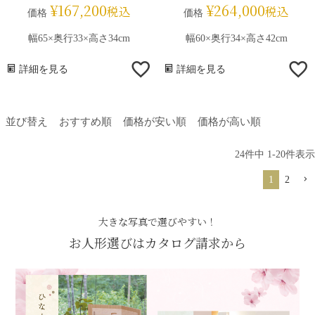
¥
167,200
¥
264,000
税込
税込
価格
価格
幅65×奥行33×高さ34cm
幅60×奥行34×高さ42cm
詳細を見る
詳細を見る
並び替え
おすすめ順
価格が安い順
価格が高い順
24
件中
1
-
20
件表示
1
2
大きな写真で選びやすい！
お人形選びはカタログ請求から