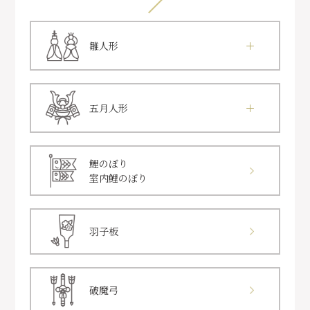
雛人形
五月人形
鯉のぼり
室内鯉のぼり
羽子板
破魔弓