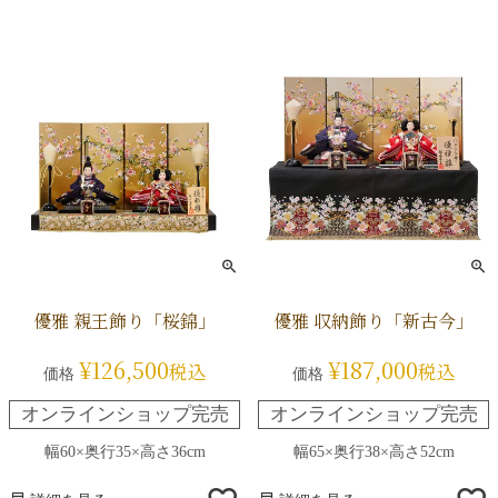
優雅 親王飾り「桜錦」
優雅 収納飾り「新古今」
¥
126,500
¥
187,000
税込
税込
価格
価格
オンラインショップ完売
オンラインショップ完売
幅60×奥行35×高さ36cm
幅65×奥行38×高さ52cm