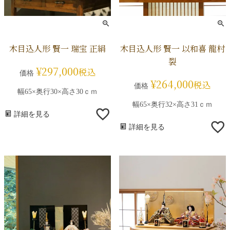
木目込人形 賢一 瑞宝 正絹
木目込人形 賢一 以和喜 龍村
裂
¥
297,000
税込
価格
¥
264,000
税込
価格
幅65×奥行30×高さ30ｃｍ
幅65×奥行32×高さ31ｃｍ
詳細を見る
詳細を見る