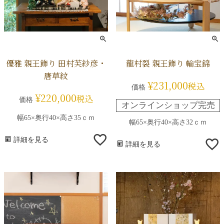
優雅 親王飾り 田村芙紗彦・
龍村裂 親王飾り 輪宝錦
唐草紋
¥
231,000
税込
価格
¥
220,000
税込
価格
オンラインショップ完売
幅65×奥行40×高さ35ｃｍ
幅65×奥行40×高さ32ｃｍ
詳細を見る
詳細を見る