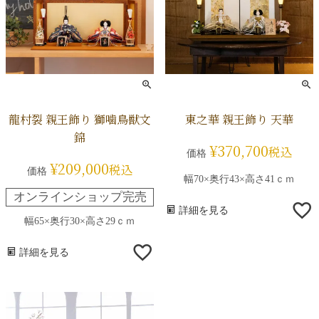
龍村裂 親王飾り 獅噛鳥獣文
東之華 親王飾り 天華
錦
¥
370,700
税込
価格
¥
209,000
税込
価格
幅70×奥行43×高さ41ｃｍ
オンラインショップ完売
詳細を見る
幅65×奥行30×高さ29ｃｍ
詳細を見る