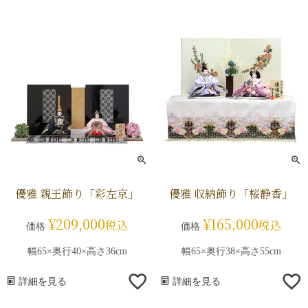
優雅 親王飾り「彩左京」
優雅 収納飾り「桜静香」
¥
209,000
¥
165,000
税込
税込
価格
価格
幅65×奥行40×高さ36cm
幅65×奥行38×高さ55cm
詳細を見る
詳細を見る