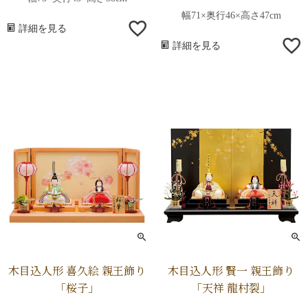
幅71×奥行46×高さ47cm
詳細を見る
詳細を見る
木目込人形 喜久絵 親王飾り
木目込人形 賢一 親王飾り
「桜子」
「天祥 龍村裂」