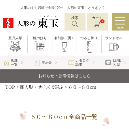
人形のまち岩槻で創業170年 人形の東玉［とうぎょく］
検索
カート
0
MENU
五月人形
鯉のぼり
名前旗〈男〉
つるし飾り
ランドセル
店舗
カタログ
LINE
展示会
一覧
請求
相談
お知らせ・新着情報はこちら
TOP
雛人形
サイズで選ぶ
６０～８０cm
６０～８０cm 全商品一覧