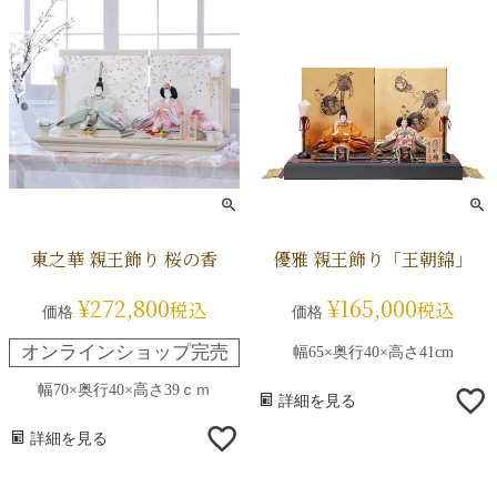
東之華 親王飾り 桜の香
優雅 親王飾り「王朝錦」
¥
272,800
¥
165,000
税込
税込
価格
価格
オンラインショップ完売
幅65×奥行40×高さ41cm
幅70×奥行40×高さ39ｃｍ
詳細を見る
詳細を見る