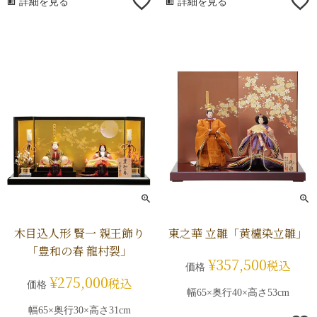
詳細を見る
詳細を見る
木目込人形 賢一 親王飾り
東之華 立雛「黄櫨染立雛」
「豊和の春 龍村裂」
¥
357,500
税込
価格
¥
275,000
税込
価格
幅65×奥行40×高さ53cm
幅65×奥行30×高さ31cm