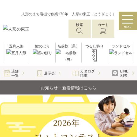
人形のまち岩槻で創業170年 人形の東玉［とうぎょく］
検索
カート
MENU
五月人形
鯉のぼり
名前旗〈男〉
つるし飾り
ランドセル
店舗
カタログ
LINE
展示会
一覧
請求
相談
お知らせ・新着情報はこちら
2026年
フォトコンテスト