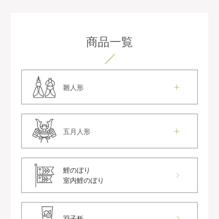
商品一覧
雛人形
五月人形
鯉のぼり
室内鯉のぼり
羽子板