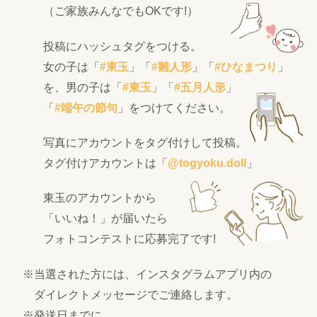
（ご家族みんなでもOKです!）
投稿にハッシュタグをつける。
女の子は「
#東玉
」「
#雛人形
」「
#ひなまつり
」
を、
男の子は「
#東玉
」「
#五月人形
」
「
#端午の節句
」をつけてください。
写真にアカウントをタグ付けして投稿。
タグ付けアカウントは「
@togyoku.doll
」
東玉のアカウントから
「いいね！」が届いたら
フォトコンテストに応募完了です!
※当選された方には、インスタグラムアプリ内の
ダイレクトメッセージでご連絡します。
※発送日までに