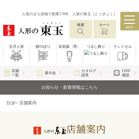
人形のまち岩槻で創業170年 人形の東玉［とうぎょく］
検索
カート
MENU
五月人形
鯉のぼり
名前旗〈男〉
つるし飾り
ランドセル
店舗
カタログ
LINE
展示会
一覧
請求
相談
お知らせ・新着情報はこちら
TOP
> 店舗案内
店舗案内