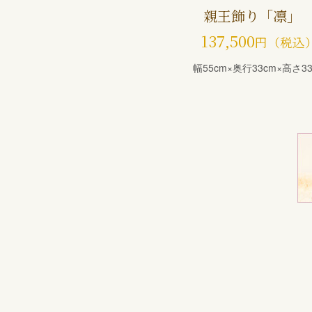
親王飾り「凛」
137,500
円（税込
幅55cm×奥行33cm×高さ33