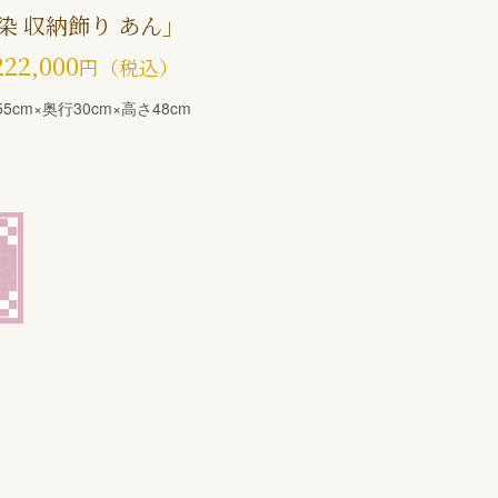
染 収納飾り あん」
222,000
円（税込）
55cm×奥行30cm×高さ48cm