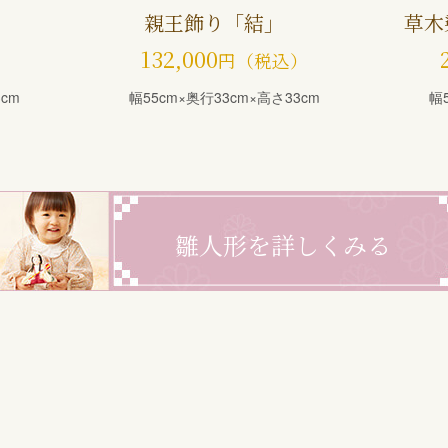
親王飾り「結」
草木
132,000
）
円（税込）
cm
幅55cm×奥行33cm×高さ33cm
幅
雛人形を詳しくみる