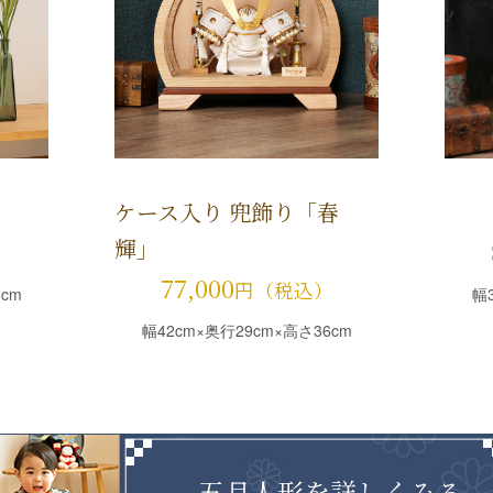
ケース入り 兜飾り「春
兜
輝」
）
77,000
円（税込）
cm
幅
幅42cm×奥行29cm×高さ36cm
五月人形を詳しくみる