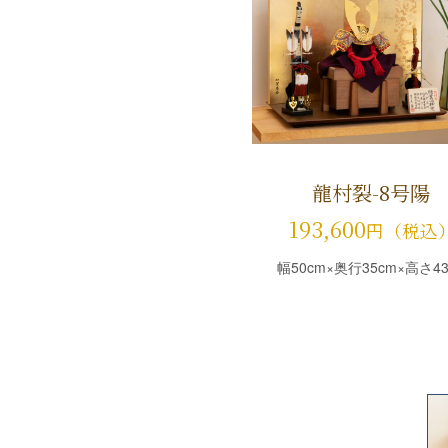
龍村裂-8号陽
193,600
円（税込
幅50cm×奥行35cm×高さ43