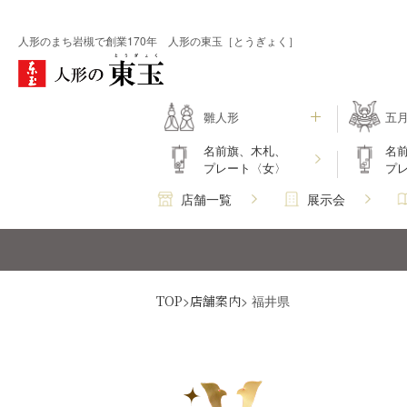
人形のまち岩槻で創業170年 人形の東玉［とうぎょく］
雛人形
五
名前旗、木札、
名
プレート〈女〉
プ
店舗一覧
展示会
TOP
>
店舗案内
> 福井県