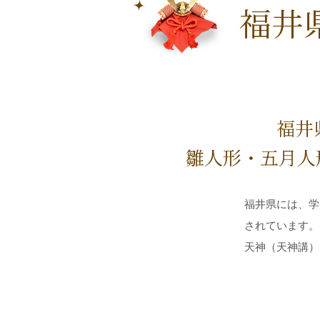
福井
福井
雛人形・五月人
福井県には、学
されています。
天神（天神講）