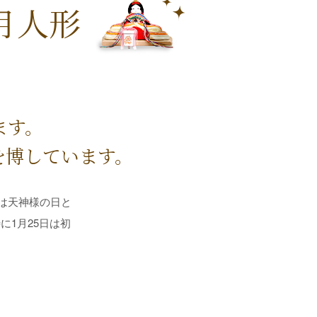
月人形
ます。
を博しています。
日は天神様の日と
1月25日は初