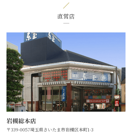
直営店
岩槻総本店
〒339-0057
埼玉県さいたま市岩槻区本町1-3