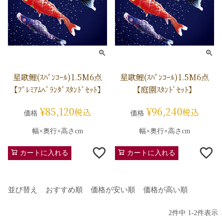
星歌鯉(ｽﾊﾟﾝｺｰﾙ)1.5M6点
星歌鯉(ｽﾊﾟﾝｺｰﾙ)1.5M6点
【ﾌﾟﾚﾐｱﾑﾍﾞﾗﾝﾀﾞｽﾀﾝﾄﾞｾｯﾄ】
【庭園ｽﾀﾝﾄﾞｾｯﾄ】
¥
85,120
¥
96,240
税込
税込
価格
価格
幅×奥行×高さcm
幅×奥行×高さcm
カートに入れる
カートに入れる
並び替え
おすすめ順
価格が安い順
価格が高い順
2
件中
1
-
2
件表示