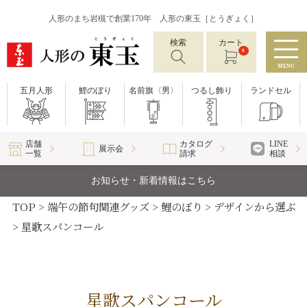
人形のまち岩槻で創業170年 人形の東玉［とうぎょく］
検索
カート
0
MENU
五月人形
鯉のぼり
名前旗〈男〉
つるし飾り
ランドセル
店舗
カタログ
LINE
展示会
一覧
請求
相談
お知らせ・新着情報はこちら
TOP
端午の節句関連グッズ
鯉のぼり
デザインから選ぶ
星歌スパンコール
星歌スパンコール