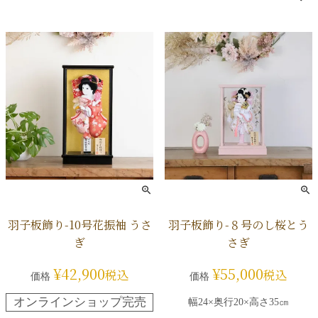
羽子板飾り-10号花振袖 うさ
羽子板飾り-８号のし桜とう
ぎ
さぎ
¥
42,900
¥
55,000
税込
税込
価格
価格
オンラインショップ完売
幅24×奥行20×高さ35㎝