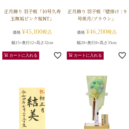
正月飾り 羽子板「10号久寿
正月飾り 羽子板「壁掛け：9
玉無垢ピンク桜NT」
号美月/ブラウン」
¥
45,100
¥
46,200
税込
税込
価格
価格
幅15×奥行12×高さ32cm
幅20×奥行8×高さ33cm
カートに入れる
カートに入れる