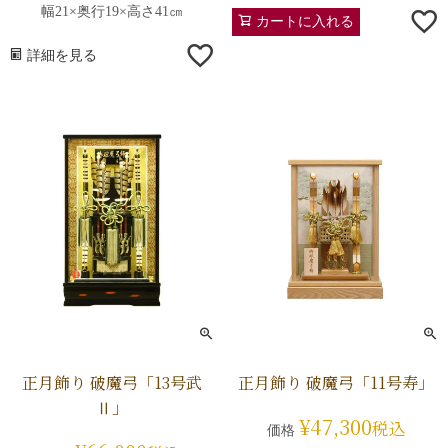
幅21×奥行19×高さ41㎝
カートに入れる
詳細を見る
正月飾り 破魔弓「13号武
正月飾り 破魔弓「11号寿」
Ⅱ」
¥
47,300
税込
価格