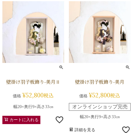
壁掛け羽子板飾り-美月Ⅱ
壁掛け羽子板飾り-美月
¥
52,800
¥
52,800
税込
税込
価格
価格
オンラインショップ完売
幅20×奥行9×高さ33㎝
幅20×奥行9×高さ33㎝
カートに入れる
詳細を見る