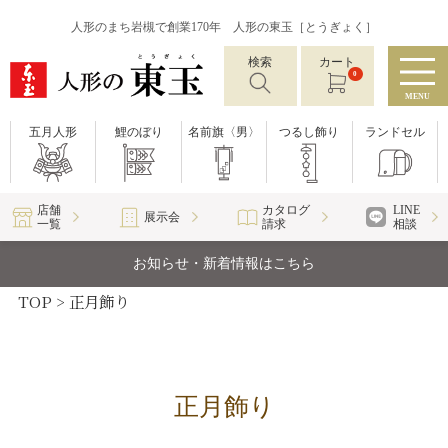
人形のまち岩槻で創業170年 人形の東玉［とうぎょく］
検索
カート
0
MENU
五月人形
鯉のぼり
名前旗〈男〉
つるし飾り
ランドセル
店舗
カタログ
LINE
展示会
一覧
請求
相談
お知らせ・新着情報はこちら
TOP
正月飾り
正月飾り