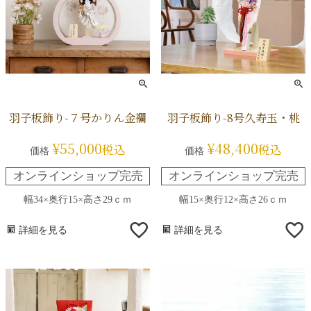
羽子板飾り-７号かりん金襴
羽子板飾り-8号久寿玉・桃
¥
55,000
¥
48,400
税込
税込
価格
価格
オンラインショップ完売
オンラインショップ完売
幅34×奥行15×高さ29ｃｍ
幅15×奥行12×高さ26ｃｍ
詳細を見る
詳細を見る