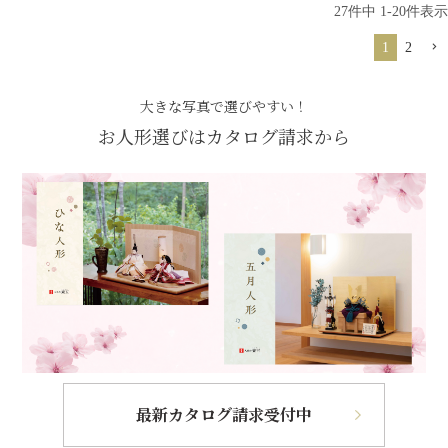
27
件中
1
-
20
件表示
1
2
大きな写真で選びやすい！
お人形選びはカタログ請求から
最新カタログ請求受付中