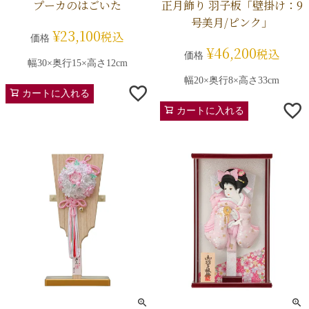
プーカのはごいた
正月飾り 羽子板「壁掛け：9
号美月/ピンク」
¥
23,100
税込
価格
¥
46,200
税込
価格
幅30×奥行15×高さ12cm
幅20×奥行8×高さ33cm
カートに入れる
カートに入れる