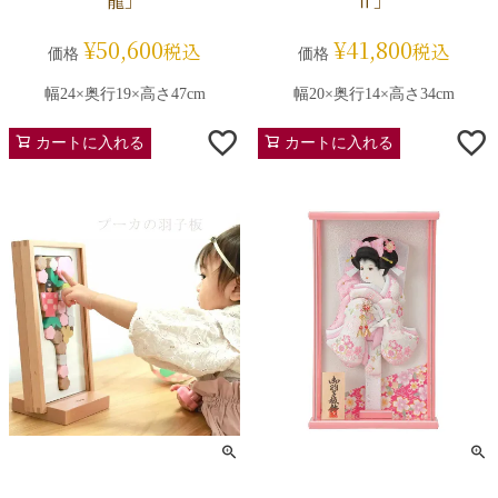
龍」
Ⅱ」
¥
50,600
¥
41,800
税込
税込
価格
価格
幅24×奥行19×高さ47cm
幅20×奥行14×高さ34cm
カートに入れる
カートに入れる