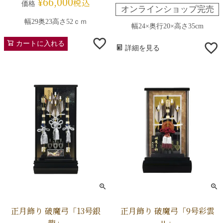
¥
66,000
税込
価格
オンラインショップ完売
幅29奥23高さ52ｃｍ
幅24×奥行20×高さ35cm
カートに入れる
詳細を見る
正月飾り 破魔弓「13号銀
正月飾り 破魔弓「9号彩雲