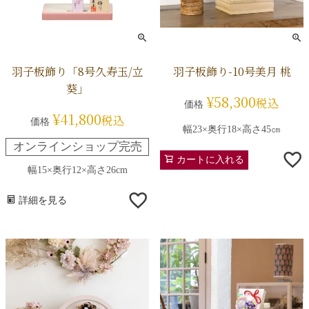
羽子板飾り「8号久寿玉/立
羽子板飾り-10号美月 桃
葵」
¥
58,300
税込
価格
¥
41,800
税込
価格
幅23×奥行18×高さ45㎝
オンラインショップ完売
カートに入れる
幅15×奥行12×高さ26cm
詳細を見る