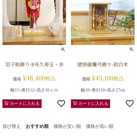
羽子板飾り-8号久寿玉・赤
壁掛破魔弓飾り-絃白木
¥
48,400
¥
45,100
税込
税込
価格
価格
幅15×奥行12×高さ26ｃｍ
幅18×奥行10×高さ27cm
カートに入れる
カートに入れる
並び替え
おすすめ順
価格が安い順
価格が高い順