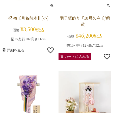
祝 初正月名前木札(小)
羽子板飾り「10号久寿玉/萌
黄」
¥
3,500
税込
価格
¥
46,200
税込
価格
幅7×奥行10×高さ11cm
幅15×奥行12×高さ32cm
詳細を見る
カートに入れる