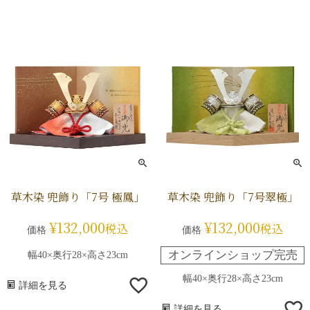
草木染 兜飾り「7号 極鳳」
草木染 兜飾り「7号翠極」
¥
132,000
¥
132,000
税込
税込
価格
価格
オンラインショップ完売
幅40×奥行28×高さ23cm
幅40×奥行28×高さ23cm
詳細を見る
詳細を見る