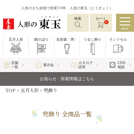
人形のまち岩槻で創業170年 人形の東玉［とうぎょく］
検索
カート
0
MENU
五月人形
鯉のぼり
名前旗〈男〉
つるし飾り
ランドセル
店舗
カタログ
LINE
展示会
一覧
請求
相談
お知らせ・新着情報はこちら
TOP
五月人形
兜飾り
兜飾り 全商品一覧