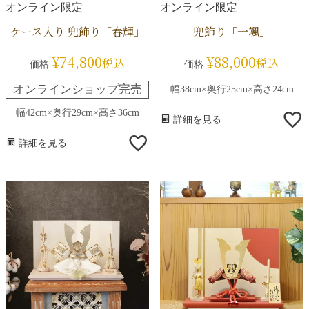
オンライン限定
オンライン限定
ケース入り 兜飾り「春輝」
兜飾り「一颯」
¥
74,800
¥
88,000
税込
税込
価格
価格
オンラインショップ完売
幅38cm×奥行25cm×高さ24cm
幅42cm×奥行29cm×高さ36cm
詳細を見る
詳細を見る