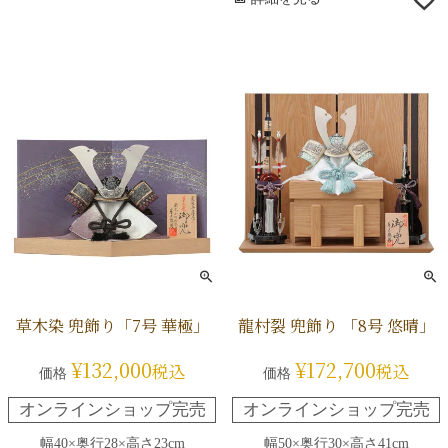
草木染 兜飾り「7号 華極」
龍村裂 兜飾り 「8号 悠晴」
¥
132,000
¥
172,700
税込
税込
価格
価格
オンラインショップ完売
オンラインショップ完売
幅40×奥行28×高さ23cm
幅50×奥行30×高さ41cm