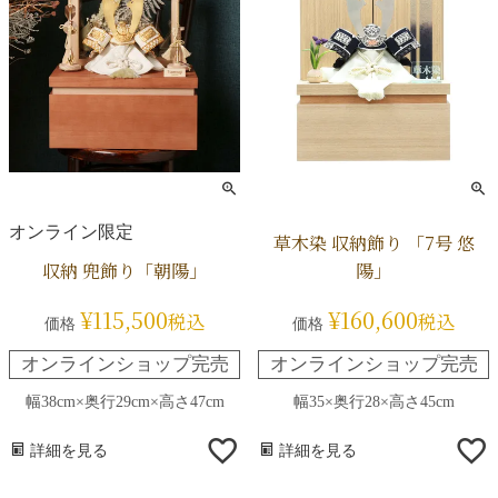
オンライン限定
草木染 収納飾り 「7号 悠
収納 兜飾り「朝陽」
陽」
¥
115,500
¥
160,600
税込
税込
価格
価格
オンラインショップ完売
オンラインショップ完売
幅38cm×奥行29cm×高さ47cm
幅35×奥行28×高さ45cm
詳細を見る
詳細を見る