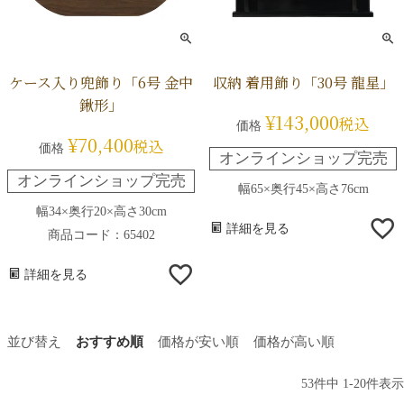
ケース入り兜飾り「6号 金中
収納 着用飾り「30号 龍星」
鍬形」
¥
143,000
税込
価格
¥
70,400
税込
価格
オンラインショップ完売
オンラインショップ完売
幅65×奥行45×高さ76cm
幅34×奥行20×高さ30cm
詳細を見る
商品コード：65402
詳細を見る
並び替え
おすすめ順
価格が安い順
価格が高い順
53
件中
1
-
20
件表示