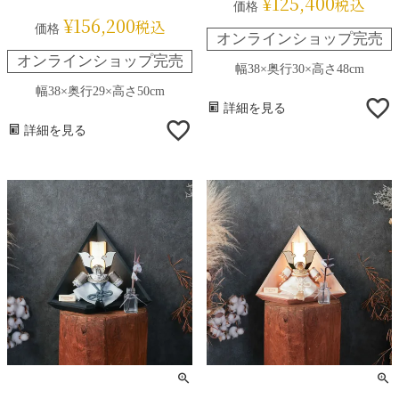
¥
125,400
税込
価格
¥
156,200
税込
価格
オンラインショップ完売
オンラインショップ完売
幅38×奥行30×高さ48cm
幅38×奥行29×高さ50cm
詳細を見る
詳細を見る