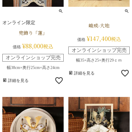
オンライン限定
峻成-大地
兜飾り「蓮」
¥
147,400
税込
価格
¥
88,000
税込
価格
オンラインショップ完売
オンラインショップ完売
幅35×高さ25×奥行29ｃｍ
幅38cm×奥行25cm×高さ24cm
詳細を見る
詳細を見る