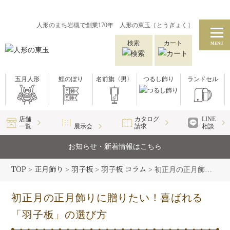
人形のまち岩槻で創業170年 人形の東玉［とうぎょく］
検索
カート
MENU
五月人形
鯉のぼり
名前旗〈男〉
つるし飾り
ランドセル
店舗
カタログ
LINE
一覧
展示会
請求
相談
お知らせ・新着情報はこちら
TOP
正月飾り
羽子板
羽子板 コラム
>
>
>
>
初正月の正月飾りに贈りたい！喜ばれる「羽子板」の選び方
初正月の正月飾りに贈りたい！喜ばれる
「羽子板」の選び方