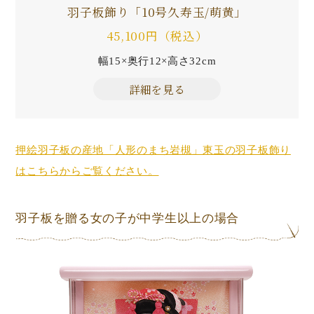
羽子板飾り「10号久寿玉/萌黄」
45,100円（税込）
幅15×奥行12×高さ32cm
詳細を見る
押絵羽子板の産地「人形のまち岩槻」東玉の羽子板飾り
はこちらからご覧ください。
羽子板を贈る女の子が中学生以上の場合