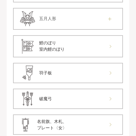
五月人形
鯉のぼり
室内鯉のぼり
羽子板
破魔弓
名前旗、木札、
プレート〈女〉