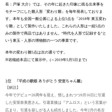
長：戸塚 大介）では、その年に起きた印象に残る出来事を
モチーフにした雛人形「変わり雛」を毎年発表しておりま
す。本年も全国一般公募による上位5点を「2018年 東玉変わ
り雛」として製作いたしました。これらの人形は一組5点の
みの製作で商品ではありません。“時代を人形で記録する”と
いう東玉・人形の博物館の一つの事業です。
本年の変わり雛5点は次の通りです。
※岩槻総本店にて展示中。(～2019年5月5日まで)
1位 「平成の歌姫 ありがとう 安室ちゃん雛」
【解説】
今年でデビュー26周年を迎え、惜しまれつつ9月16日に引退
した安室奈美恵さん。引退直後は『アムロス』という言葉が
広まり、引退を寂しがる人も続出しました。今年2月の名古