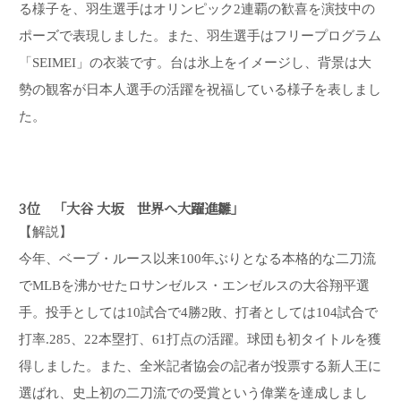
る様子を、羽生選手はオリンピック2連覇の歓喜を演技中の
ポーズで表現しました。また、羽生選手はフリープログラム
「SEIMEI」の衣装です。台は氷上をイメージし、背景は大
勢の観客が日本人選手の活躍を祝福している様子を表しまし
た。
3位 「大谷 大坂 世界へ大躍進雛」
【解説】
今年、ベーブ・ルース以来100年ぶりとなる本格的な二刀流
でMLBを沸かせたロサンゼルス・エンゼルスの大谷翔平選
手。投手としては10試合で4勝2敗、打者としては104試合で
打率.285、22本塁打、61打点の活躍。球団も初タイトルを獲
得しました。また、全米記者協会の記者が投票する新人王に
選ばれ、史上初の二刀流での受賞という偉業を達成しまし