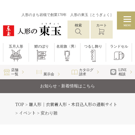
人形のまち岩槻で創業170年 人形の東玉［とうぎょく］
検索
カート
MENU
五月人形
鯉のぼり
名前旗〈男〉
つるし飾り
ランドセル
店舗
カタログ
LINE
一覧
展示会
請求
相談
お知らせ・新着情報はこちら
TOP
雛人形｜衣裳着人形・木目込人形の通販サイト
>
イベント
>
>
変わり雛