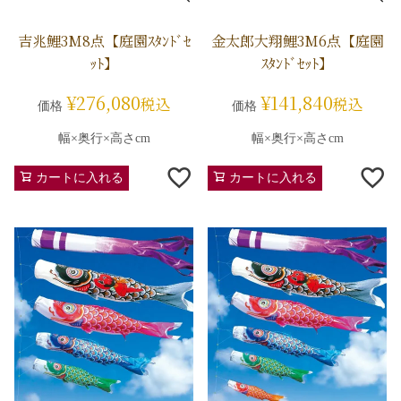
吉兆鯉3M8点【庭園ｽﾀﾝﾄﾞｾ
金太郎大翔鯉3M6点【庭園
ｯﾄ】
ｽﾀﾝﾄﾞｾｯﾄ】
¥
276,080
¥
141,840
税込
税込
価格
価格
幅×奥行×高さcm
幅×奥行×高さcm
カートに入れる
カートに入れる