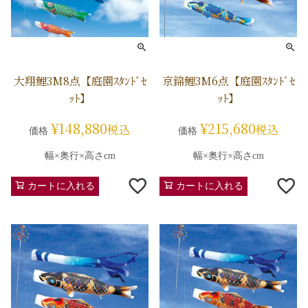
大翔鯉3M8点【庭園ｽﾀﾝﾄﾞｾ
京錦鯉3M6点【庭園ｽﾀﾝﾄﾞｾ
ｯﾄ】
ｯﾄ】
¥
148,880
¥
215,680
税込
税込
価格
価格
幅×奥行×高さcm
幅×奥行×高さcm
カートに入れる
カートに入れる