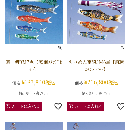
豪 鯉3M7点【庭園ｽﾀﾝﾄﾞｾ
ちりめん京錦3M6点【庭園
ｯﾄ】
ｽﾀﾝﾄﾞｾｯﾄ】
¥
183,840
¥
236,800
税込
税込
価格
価格
幅×奥行×高さcm
幅×奥行×高さcm
カートに入れる
カートに入れる