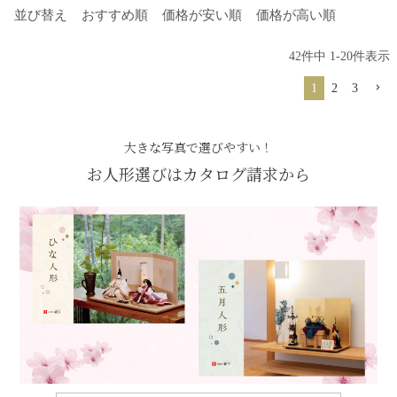
並び替え
おすすめ順
価格が安い順
価格が高い順
42
件中
1
-
20
件表示
1
2
3
大きな写真で選びやすい！
お人形選びはカタログ請求から