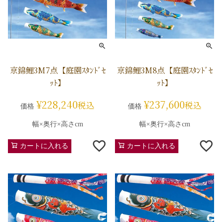
京錦鯉3M7点【庭園ｽﾀﾝﾄﾞｾ
京錦鯉3M8点【庭園ｽﾀﾝﾄﾞｾ
ｯﾄ】
ｯﾄ】
¥
228,240
¥
237,600
税込
税込
価格
価格
幅×奥行×高さcm
幅×奥行×高さcm
カートに入れる
カートに入れる