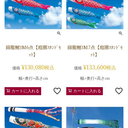
錦龍鯉3M6点【庭園ｽﾀﾝﾄﾞｾ
錦龍鯉3M7点【庭園ｽﾀﾝﾄﾞｾ
ｯﾄ】
ｯﾄ】
¥
130,080
¥
133,600
税込
税込
価格
価格
幅×奥行×高さcm
幅×奥行×高さcm
カートに入れる
カートに入れる