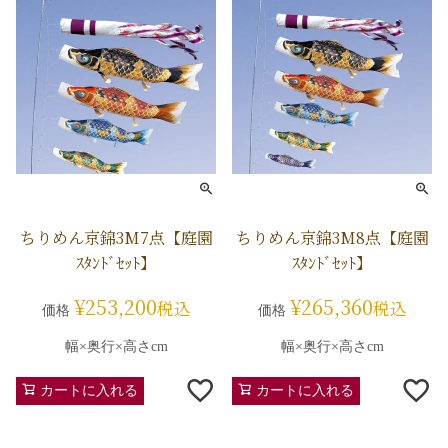
ちりめん京錦3M7点【庭園
ちりめん京錦3M8点【庭園
ｽﾀﾝﾄﾞｾｯﾄ】
ｽﾀﾝﾄﾞｾｯﾄ】
¥
253,200
¥
265,360
税込
税込
価格
価格
幅×奥行×高さcm
幅×奥行×高さcm
カートに入れる
カートに入れる