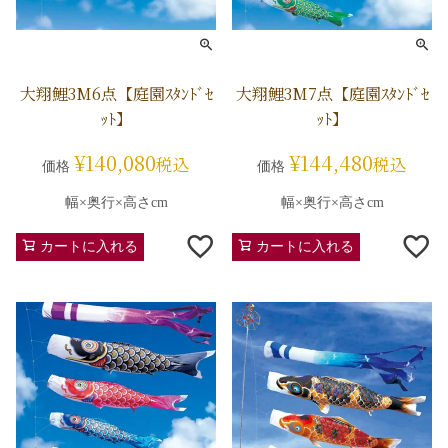
大翔鯉3M6点【庭園ｽﾀﾝﾄﾞｾ
大翔鯉3M7点【庭園ｽﾀﾝﾄﾞｾ
ｯﾄ】
ｯﾄ】
¥
140,080
¥
144,480
税込
税込
価格
価格
幅×奥行×高さcm
幅×奥行×高さcm
カートに入れる
カートに入れる