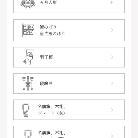
五月人形
鯉のぼり
室内鯉のぼり
羽子板
破魔弓
名前旗、木札、
プレート〈女〉
名前旗、木札、