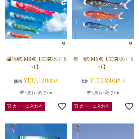
錦龍鯉3M8点【庭園ｽﾀﾝﾄﾞｾ
豪 鯉3M6点【庭園ｽﾀﾝﾄﾞｾ
ｯﾄ】
ｯﾄ】
¥
137,120
¥
173,840
税込
税込
価格
価格
幅×奥行×高さcm
幅×奥行×高さcm
カートに入れる
カートに入れる