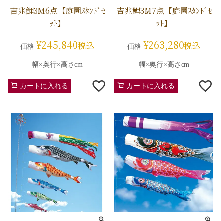
吉兆鯉3M6点【庭園ｽﾀﾝﾄﾞｾ
吉兆鯉3M7点【庭園ｽﾀﾝﾄﾞｾ
ｯﾄ】
ｯﾄ】
¥
245,840
¥
263,280
税込
税込
価格
価格
幅×奥行×高さcm
幅×奥行×高さcm
カートに入れる
カートに入れる