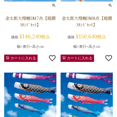
金太郎大翔鯉3M7点【庭園
金太郎大翔鯉3M8点【庭園
ｽﾀﾝﾄﾞｾｯﾄ】
ｽﾀﾝﾄﾞｾｯﾄ】
¥
146,240
¥
150,640
税込
税込
価格
価格
幅×奥行×高さcm
幅×奥行×高さcm
カートに入れる
カートに入れる