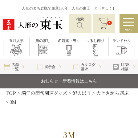
人形のまち岩槻で創業170年 人形の東玉［とうぎょく］
検索
カート
0
MENU
五月人形
鯉のぼり
名前旗〈男〉
つるし飾り
ランドセル
店舗
カタログ
LINE
展示会
一覧
請求
相談
お知らせ・新着情報はこちら
TOP
端午の節句関連グッズ
鯉のぼり
大きさから選ぶ
3M
3M