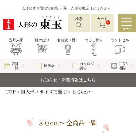
人形のまち岩槻で創業170年 人形の東玉［とうぎょく］
検索
カート
0
MENU
五月人形
鯉のぼり
名前旗〈男〉
つるし飾り
ランドセル
店舗
カタログ
LINE
展示会
一覧
請求
相談
お知らせ・新着情報はこちら
TOP
雛人形
サイズで選ぶ
８０cm～
８０cm～ 全商品一覧