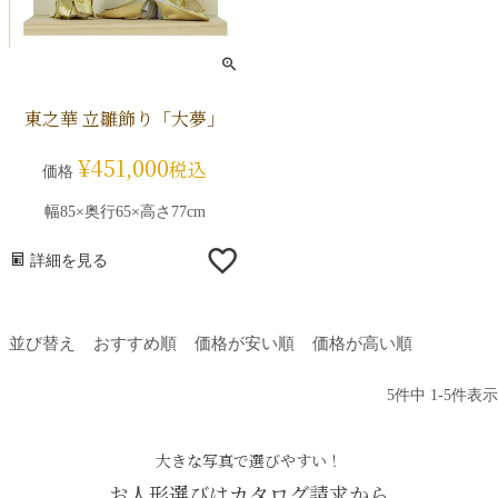
東之華 立雛飾り「大夢」
¥
451,000
税込
価格
幅85×奥行65×高さ77cm
詳細を見る
並び替え
おすすめ順
価格が安い順
価格が高い順
5
件中
1
-
5
件表示
大きな写真で選びやすい！
お人形選びはカタログ請求から