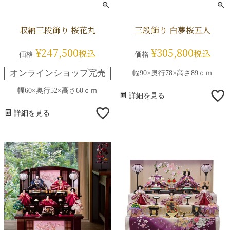
収納三段飾り 桜花丸
三段飾り 白夢桜五人
¥
247,500
¥
305,800
税込
税込
価格
価格
オンラインショップ完売
幅90×奥行78×高さ89ｃｍ
幅60×奥行52×高さ60ｃｍ
詳細を見る
詳細を見る