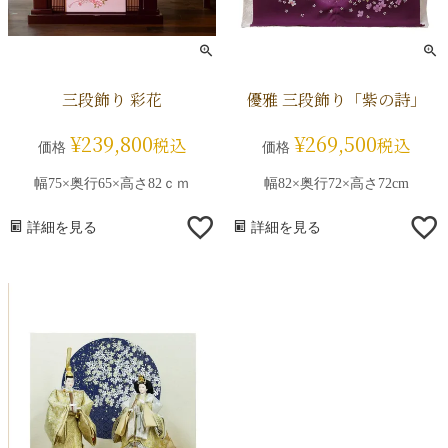
三段飾り 彩花
優雅 三段飾り「紫の詩」
¥
239,800
¥
269,500
税込
税込
価格
価格
幅75×奥行65×高さ82ｃｍ
幅82×奥行72×高さ72cm
詳細を見る
詳細を見る