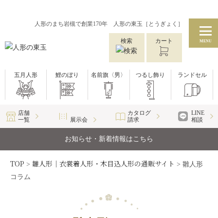
人形のまち岩槻で創業170年 人形の東玉［とうぎょく］
検索
カート
MENU
五月人形
鯉のぼり
名前旗〈男〉
つるし飾り
ランドセル
店舗
カタログ
LINE
一覧
展示会
請求
相談
お知らせ・新着情報はこちら
TOP
雛人形｜衣裳着人形・木目込人形の通販サイト
>
>
雛人形
コラム