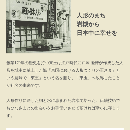
人形のまち
岩槻から
日本中に幸せを
創業170年の歴史を持つ東玉は江戸時代に戸塚 隆軒が作成した人
形を城主に献上した際「東国における人形づくりの王さま」と
いう意味で「東王」という名を賜り、「東玉」へ改称したこと
が社名の由来です。
人形作りに適した桐と水に恵まれた岩槻で培った、伝統技術で
おひなさまとの出会いをお手伝いさせて頂ければ幸いに存じま
す。