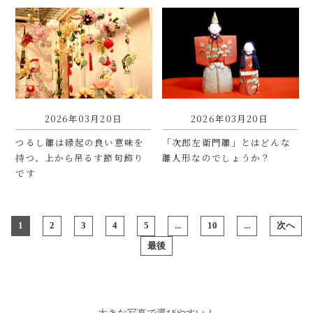
2026年03月20日
2026年03月20日
つるし雛は縁起の良い意味を
「次郎左衛門雛」とはどんな
持つ、上から吊るす節句飾り
雛人形なのでしょうか？
です
1
2
3
4
5
...
10
...
次へ
最後