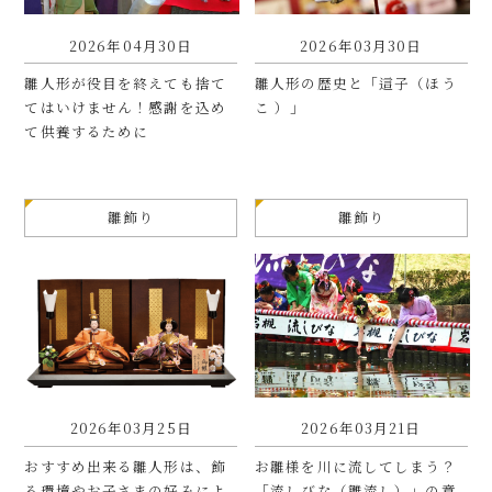
2026年04月30日
2026年03月30日
雛人形が役目を終えても捨て
雛人形の歴史と「這子（ほう
てはいけません！感謝を込め
こ ）」
て供養するために
雛飾り
雛飾り
2026年03月25日
2026年03月21日
おすすめ出来る雛人形は、飾
お雛様を川に流してしまう？
る環境やお子さまの好みによ
「流しびな（雛流し）」の意