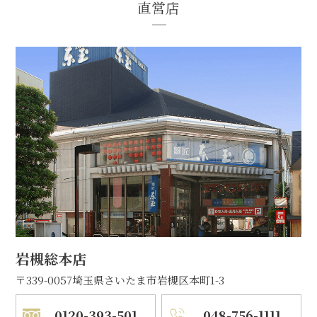
直営店
岩槻総本店
〒339-0057
埼玉県さいたま市岩槻区本町1-3
0120-393-501
048-756-1111