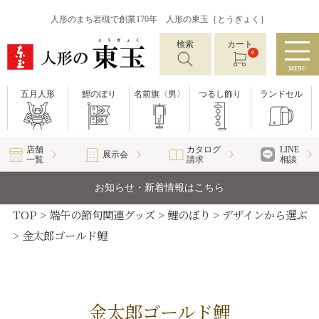
人形のまち岩槻で創業170年 人形の東玉［とうぎょく］
検索
カート
0
MENU
五月人形
鯉のぼり
名前旗〈男〉
つるし飾り
ランドセル
店舗
カタログ
LINE
展示会
一覧
請求
相談
お知らせ・新着情報はこちら
TOP
端午の節句関連グッズ
鯉のぼり
デザインから選ぶ
金太郎ゴールド鯉
金太郎ゴールド鯉