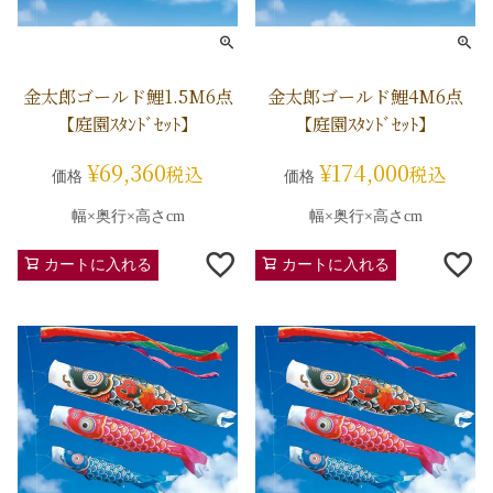
金太郎ゴールド鯉1.5M6点
金太郎ゴールド鯉4M6点
【庭園ｽﾀﾝﾄﾞｾｯﾄ】
【庭園ｽﾀﾝﾄﾞｾｯﾄ】
¥
69,360
¥
174,000
税込
税込
価格
価格
幅×奥行×高さcm
幅×奥行×高さcm
カートに入れる
カートに入れる