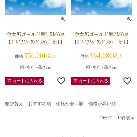
金太郎ゴールド鯉1.5M6点
金太郎ゴールド鯉2M6点
【ﾌﾟﾚﾐｱﾑﾍﾞﾗﾝﾀﾞｽﾀﾝﾄﾞｾｯﾄ】
【ﾌﾟﾚﾐｱﾑﾍﾞﾗﾝﾀﾞｽﾀﾝﾄﾞｾｯﾄ】
¥
56,001
¥
64,080
税込
税込
価格
価格
幅×奥行×高さcm
幅×奥行×高さcm
カートに入れる
カートに入れる
並び替え
おすすめ順
価格が安い順
価格が高い順
10
件中
1
-
10
件表示