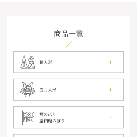
商品一覧
雛人形
五月人形
鯉のぼり
室内鯉のぼり