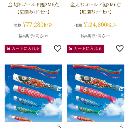
金太郎ゴールド鯉2M6点
金太郎ゴールド鯉3M6点
【庭園ｽﾀﾝﾄﾞｾｯﾄ】
【庭園ｽﾀﾝﾄﾞｾｯﾄ】
¥
77,280
¥
124,800
税込
税込
価格
価格
幅×奥行×高さcm
幅×奥行×高さcm
カートに入れる
カートに入れる