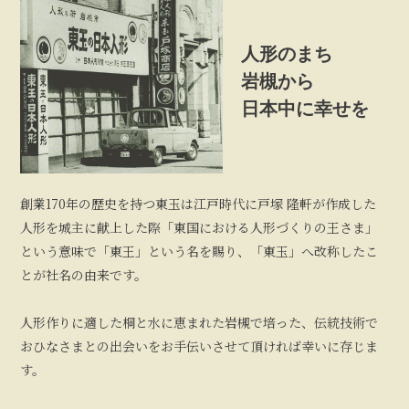
人形のまち
岩槻から
日本中に幸せを
創業170年の歴史を持つ東玉は江戸時代に戸塚 隆軒が作成した
人形を城主に献上した際「東国における人形づくりの王さま」
という意味で「東王」という名を賜り、「東玉」へ改称したこ
とが社名の由来です。
人形作りに適した桐と水に恵まれた岩槻で培った、伝統技術で
おひなさまとの出会いをお手伝いさせて頂ければ幸いに存じま
す。