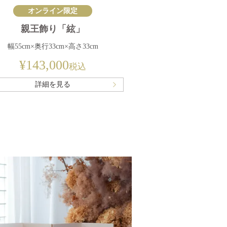
オンライン限定
親王飾り「絃」
幅55cm×奥行33cm×高さ33cm
¥
143,000
税込
詳細を見る