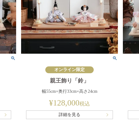
オンライン限定
親王飾り「鈴」
幅55cm×奥行33cm×高さ24cm
¥
128,000
税込
詳細を見る