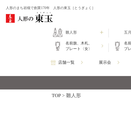
人形のまち岩槻で創業170年 人形の東玉［とうぎょく］
雛人形
五
名前旗、木札、
名
プレート〈女〉
プ
店舗一覧
展示会
TOP
雛人形