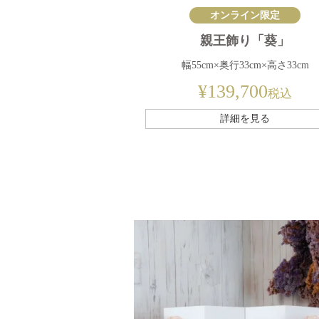
オンライン限定
親王飾り「葵」
幅55cm×奥行33cm×高さ33cm
¥
139,700
税込
詳細を見る