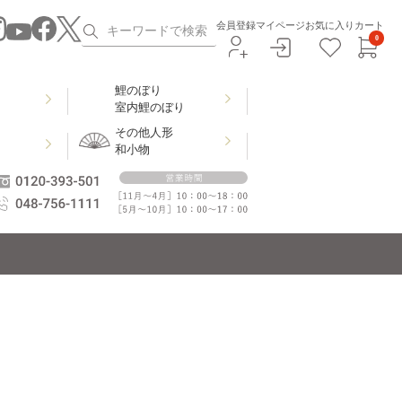
会員登録
マイページ
お気に入り
カート
0
鯉のぼり
室内鯉のぼり
その他人形
和小物