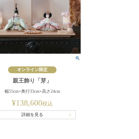
オンライン限定
親王飾り「芽」
幅55cm×奥行33cm×高さ24cm
¥
138,600
税込
詳細を見る