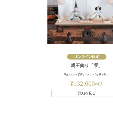
オンライン限定
親王飾り「雫」
幅55cm×奥行33cm×高さ24cm
¥
132,000
税込
詳細を見る