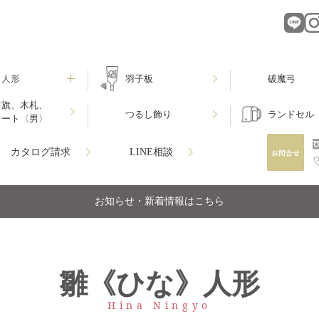
月人形
羽子板
破魔弓
前旗、木札、
つるし飾り
ランドセル
レート〈男〉
カタログ請求
LINE相談
お知らせ・新着情報はこちら
雛《ひな》人形
Hina Ningyo