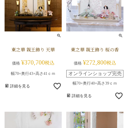
東之華 親王飾り 天華
東之華 親王飾り 桜の香
¥
370,700
¥
272,800
税込
税込
価格
価格
オンラインショップ完売
幅70×奥行43×高さ41ｃｍ
幅70×奥行40×高さ39ｃｍ
詳細を見る
詳細を見る