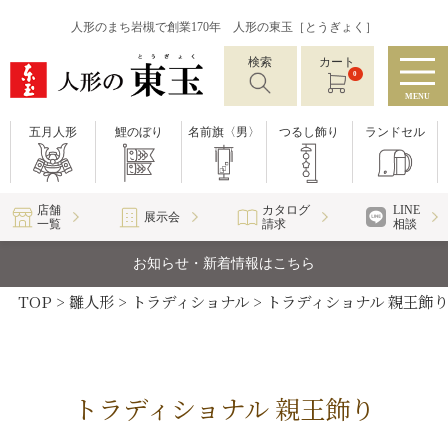
人形のまち岩槻で創業170年 人形の東玉［とうぎょく］
検索
カート
0
MENU
五月人形
鯉のぼり
名前旗〈男〉
つるし飾り
ランドセル
店舗
カタログ
LINE
展示会
一覧
請求
相談
お知らせ・新着情報はこちら
TOP
雛人形
トラディショナル
トラディショナル 親王飾り
トラディショナル 親王飾り