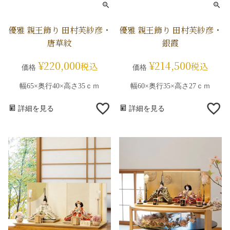
優雅 親王飾り 田村芙紗彦・
優雅 親王飾り 田村芙紗彦・
唐草紋
銀霞
¥
220,000
¥
214,500
税込
税込
価格
価格
幅65×奥行40×高さ35ｃｍ
幅60×奥行35×高さ27ｃｍ
詳細を見る
詳細を見る