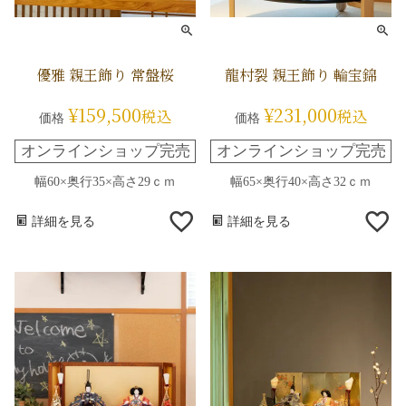
優雅 親王飾り 常盤桜
龍村裂 親王飾り 輪宝錦
¥
159,500
¥
231,000
税込
税込
価格
価格
オンラインショップ完売
オンラインショップ完売
幅60×奥行35×高さ29ｃｍ
幅65×奥行40×高さ32ｃｍ
詳細を見る
詳細を見る