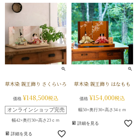
草木染 親王飾り さくらいろ
草木染 親王飾り はなもも
¥
148,500
¥
154,000
税込
税込
価格
価格
オンラインショップ完売
幅50×奥行30×高さ34ｃｍ
幅42×奥行30×高さ23ｃｍ
詳細を見る
詳細を見る