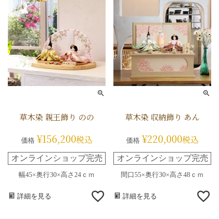
草木染 親王飾り のの
草木染 収納飾り あん
¥
156,200
¥
220,000
税込
税込
価格
価格
オンラインショップ完売
オンラインショップ完売
幅45×奥行30×高さ24ｃｍ
間口55×奥行30×高さ48ｃｍ
詳細を見る
詳細を見る