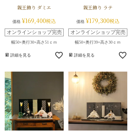
親王飾り ダミエ
親王飾り ラテ
¥
169,400
¥
179,300
税込
税込
価格
価格
オンラインショップ完売
オンラインショップ完売
幅50×奥行30×高さ51ｃｍ
幅50×奥行39×高さ30ｃｍ
詳細を見る
詳細を見る