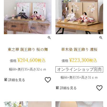
東之華 親王飾り 桜の舞
草木染 親王飾り 凜桜
¥
204,600
¥
223,300
税込
税込
価格
価格
オンラインショップ完売
幅60×奥行35×高さ32ｃｍ
幅66×奥行35×高さ31ｃｍ
詳細を見る
詳細を見る