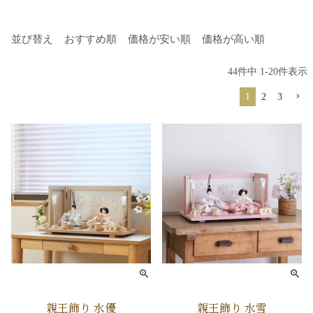
並び替え
おすすめ順
価格が安い順
価格が高い順
44
件中
1
-
20
件表示
1
2
3
親王飾り 水優
親王飾り 水雪