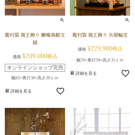
龍村裂 親王飾り 獅噛鳥獣文
龍村裂 親王飾り 糸屋輪宝
錦
¥
229,900
税込
価格
¥
209,000
税込
価格
幅70×奥行39×高さ35ｃｍ
オンラインショップ完売
詳細を見る
幅65×奥行30×高さ29ｃｍ
詳細を見る