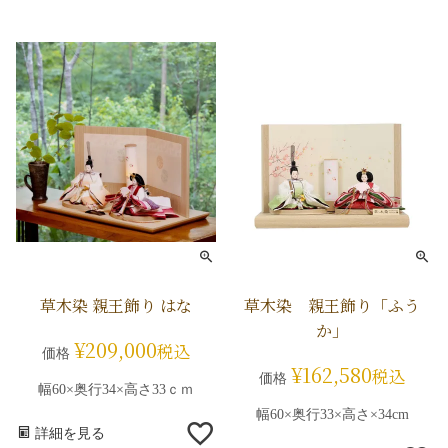
草木染 親王飾り はな
草木染 親王飾り「ふう
か」
¥
209,000
税込
価格
¥
162,580
税込
価格
幅60×奥行34×高さ33ｃｍ
幅60×奥行33×高さ×34cm
詳細を見る