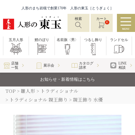
人形のまち岩槻で創業170年 人形の東玉［とうぎょく］
検索
カート
0
MENU
五月人形
鯉のぼり
名前旗〈男〉
つるし飾り
ランドセル
店舗
カタログ
LINE
展示会
一覧
請求
相談
お知らせ・新着情報はこちら
TOP
雛人形
トラディショナル
トラディショナル 親王飾り
親王飾り 水優