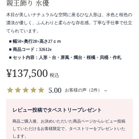
親王飾り 水優
木目が美しいナチュラルな空間に座るひな人形は、水色と桜色の
濃淡が優しく、ふんわりと柔らかな存在感。丁寧な手仕事で仕立
てられています。
幅50×奥行28×高さ27ｃｍ
商品コード：32612e
セット内容：人形・台・屏風・燭台・桜橘・貝桶・作札
¥
137,500
税込
5.00
お客様の声（2件） →
レビュー投稿でタペストリープレゼント
商品ご購入後、お決めいただいた商品ページからレビュー投稿
していただけるお客様限定で、タペストリーをプレゼントいた
します。