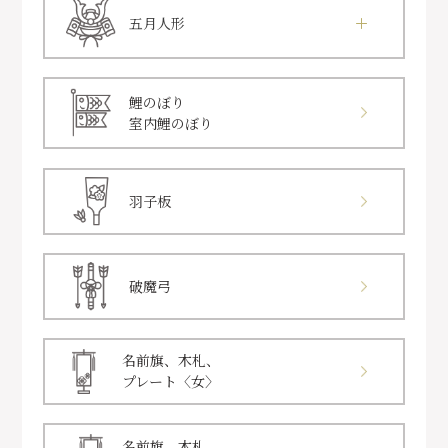
五月人形
鯉のぼり
室内鯉のぼり
羽子板
破魔弓
名前旗、木札、
プレート〈女〉
名前旗、木札、