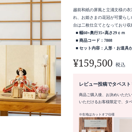
越前和紙の屏風と立涌文様の衣
れ、お姫さまの花冠が可愛らし
台は二枚仕立てとなっており収
幅60×奥行35×高さ29ｃｍ
商品コード：7808
セット内容：人形・お道具
¥
159,500
税込
レビュー投稿でタペスト
商品ご購入後、お決めいただ
いただけるお客様限定で、タ
※生地はカットオフ仕様