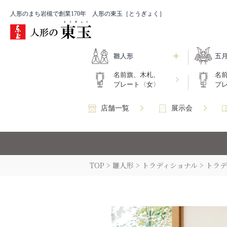
人形のまち岩槻で創業170年 人形の東玉［とうぎょく］
雛人形
五
名前旗、木札、
名
プレート〈女〉
プ
店舗一覧
展示会
TOP
雛人形
トラディショナル
トラデ