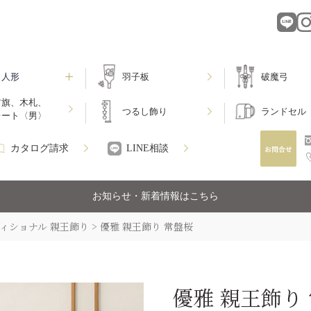
月人形
羽子板
破魔弓
前旗、木札、
つるし飾り
ランドセル
レート〈男〉
カタログ請求
LINE相談
お知らせ・新着情報はこちら
ィショナル 親王飾り
優雅 親王飾り 常盤桜
優雅 親王飾り