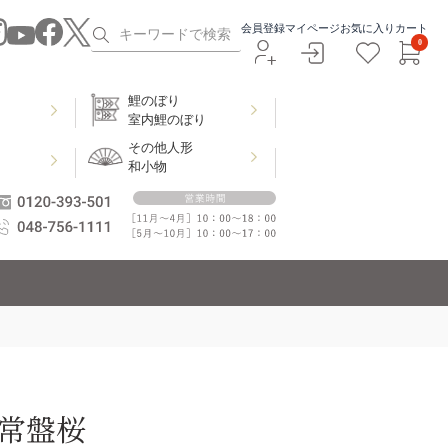
会員登録
マイページ
お気に入り
カート
0
鯉のぼり
室内鯉のぼり
その他人形
和小物
 常盤桜