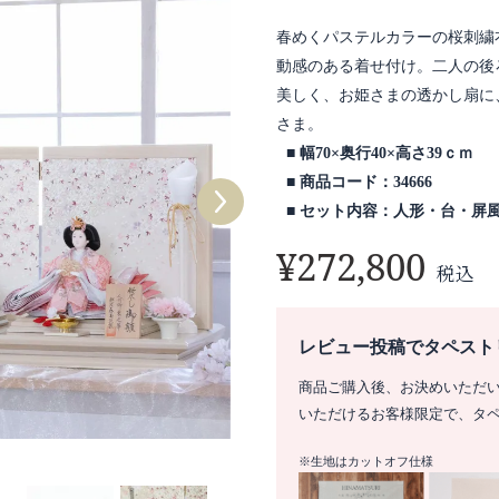
春めくパステルカラーの桜刺繍
動感のある着せ付け。二人の後
美しく、お姫さまの透かし扇に
さま。
幅70×奥行40×高さ39ｃｍ
商品コード：34666
セット内容：人形・台・屏
¥
272,800
税込
レビュー投稿でタペスト
商品ご購入後、お決めいただ
いただけるお客様限定で、タ
※生地はカットオフ仕様