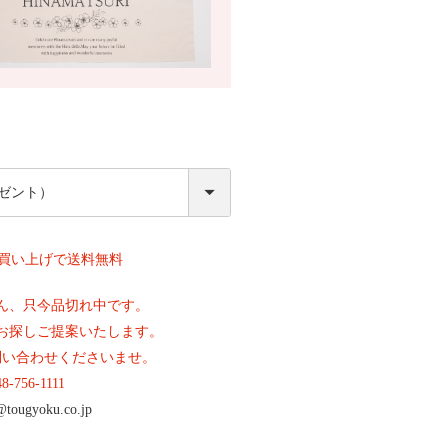
必
須
上お買い上げで送料無料
ん、只今品切れ中です。
お探しご提案いたします。
問い合わせくださいませ。
48-756-1111
@tougyoku.co.jp