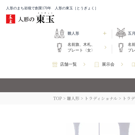
人形のまち岩槻で創業170年 人形の東玉［とうぎょく］
雛人形
五
名前旗、木札、
名
プレート〈女〉
プ
店舗一覧
展示会
TOP
雛人形
トラディショナル
トラデ