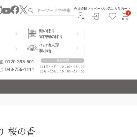
会員登録
マイページ
お気に入り
カート
0
鯉のぼり
室内鯉のぼり
その他人形
和小物
り 桜の香