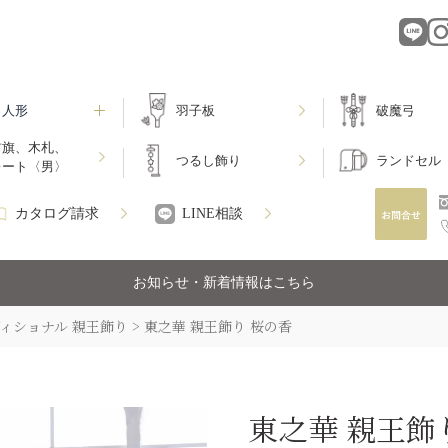
月人形
羽子板
破魔弓
前旗、木札、
つるし飾り
ランドセル
レート〈男〉
カタログ請求
LINE相談
お知らせ・新着情報はこちら
ィショナル 親王飾り
東之華 親王飾り 桜の香
東之華 親王飾