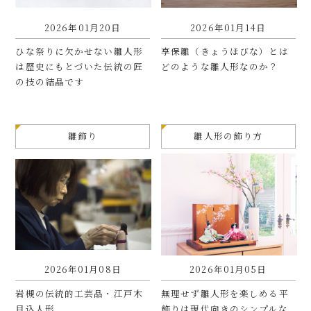
2026年01月20日
2026年01月14日
ひな祭りに欠かせない雛人形
享保雛（きょうほびな）とは
は歴史にもとづいた伝統の匠
どのような雛人形なのか？
の技の結晶です
雛飾り
雛人形の飾り方
2026年01月08日
2026年01月05日
岩槻の伝統的工芸品・江戸木
無理せず雛人形を楽しめる平
目込人形
飾りは現代向きのシンプルな