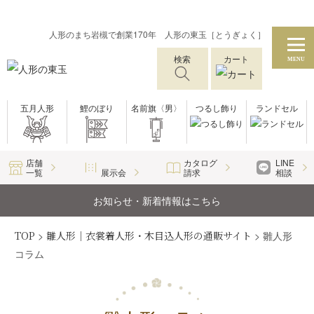
人形のまち岩槻で創業170年 人形の東玉［とうぎょく］
検索
カート
MENU
五月人形
鯉のぼり
名前旗〈男〉
つるし飾り
ランドセル
店舗
カタログ
LINE
一覧
展示会
請求
相談
お知らせ・新着情報はこちら
TOP
>
雛人形｜衣裳着人形・木目込人形の通販サイト
>
雛人形
コラム