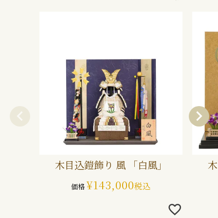
木目込鎧飾り 風 「白風」
木
¥
143,000
税込
価格