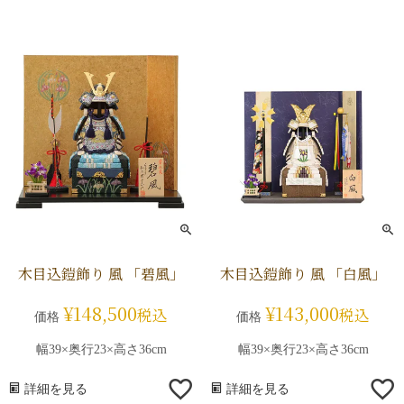
木目込鎧飾り 風 「碧風」
木目込鎧飾り 風 「白風」
¥
148,500
¥
143,000
税込
税込
価格
価格
幅39×奥行23×高さ36cm
幅39×奥行23×高さ36cm
詳細を見る
詳細を見る