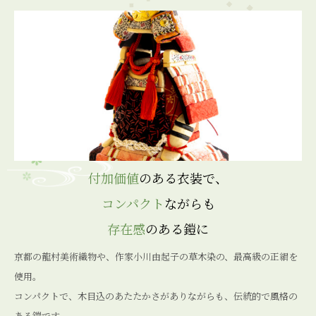
付加価値
のある衣装で、
コンパクト
ながらも
存在感
のある鎧に
京都の龍村美術織物や、作家小川由起子の草木染の、最高級の正絹を
使用。
コンパクトで、木目込のあたたかさがありながらも、伝統的で風格の
ある鎧です。