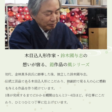
木目込人形作家・
鈴木國与志
の
想いが宿る、
鎧
作品の
風シリーズ
初代、金林真多呂氏に師事した後、独立した鈴木國与志。
伝統工芸品である木目込人形にこだわり、独創的で見る人の心に感動
を与える作品を作り続けています。
1体が完成するまでにかかる期間はなんと3〜4日ほど。手仕事にこだ
わり、ひとつひとつ丁寧に仕上げています。