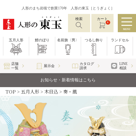
人形のまち岩槻で創業170年 人形の東玉［とうぎょく］
検索
カート
0
MENU
五月人形
鯉のぼり
名前旗〈男〉
つるし飾り
ランドセル
店舗
カタログ
LINE
展示会
一覧
請求
相談
お知らせ・新着情報はこちら
TOP
五月人形
木目込
奏・風