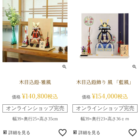
木目込鎧-雅風
木目込鎧飾り 風 「藍風」
¥
140,800
¥
154,000
税込
税込
価格
価格
オンラインショップ完売
オンラインショップ完売
幅39×奥行25×高さ35cm
幅39×奥行23×高さ36ｃｍ
詳細を見る
詳細を見る