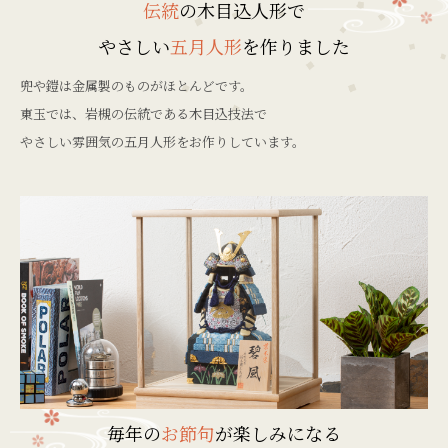
伝統
の木目込人形で
やさしい
五月人形
を作りました
兜や鎧は金属製のものがほとんどです。
東玉では、岩槻の伝統である木目込技法で
やさしい雰囲気の五月人形をお作りしています。
毎年の
お節句
が楽しみになる