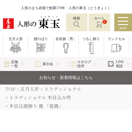
人形のまち岩槻で創業170年 人形の東玉［とうぎょく］
検索
カート
0
MENU
五月人形
鯉のぼり
名前旗〈男〉
つるし飾り
ランドセル
店舗
カタログ
LINE
展示会
一覧
請求
相談
お知らせ・新着情報はこちら
TOP
五月人形
トラディショナル
トラディショナル 木目込み兜
木目込鎧飾り 風 「碧風」