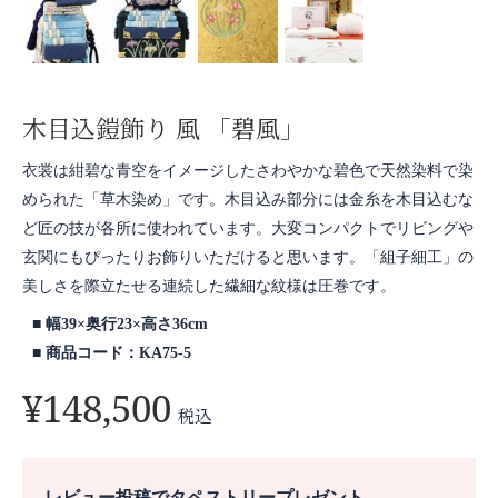
木目込鎧飾り 風 「碧風」
衣裳は紺碧な青空をイメージしたさわやかな碧色で天然染料で染
められた「草木染め」です。木目込み部分には金糸を木目込むな
ど匠の技が各所に使われています。大変コンパクトでリビングや
玄関にもぴったりお飾りいただけると思います。「組子細工」の
美しさを際立たせる連続した繊細な紋様は圧巻です。
幅39×奥行23×高さ36cm
商品コード：KA75-5
¥
148,500
税込
レビュー投稿でタペストリープレゼント