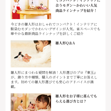
合うモダン～かわいい人気
商品ラインナップを紹介！
今どきの雛人形はおしゃれでコンパクト！インテリアに
馴染むモダンでかわいいデザインが人気。省スペースでも
華やかな最新商品ラインナップを詳しくご紹介
雛人形Q＆A
雛人形にまつわる疑問を解消！人形選びのプロ『東玉』
が、飾り方や種類、購入のポイントまで丁寧にお答えし
ます。初めての雛人形選びでも安心のアドバイスが満
載。
雛人形をお子様に喜んでも
らえる選び方とは？