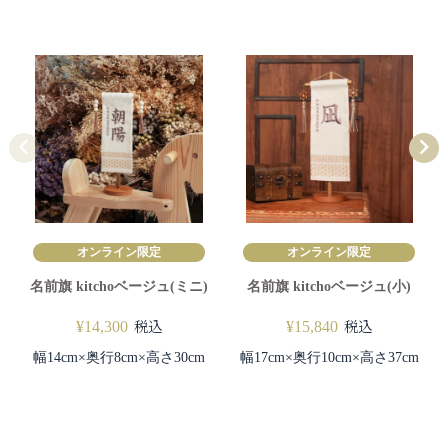
オンライン限定
オンライン限定
名前旗 kitchoベージュ(ミニ)
名前旗 kitchoベージュ(小)
税込
税込
¥
14,300
¥
15,840
幅14cm×奥行8cm×高さ30cm
幅17cm×奥行10cm×高さ37cm