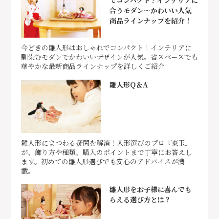
合うモダン～かわいい人気
商品ラインナップを紹介！
今どきの雛人形はおしゃれでコンパクト！インテリアに
馴染むモダンでかわいいデザインが人気。省スペースでも
華やかな最新商品ラインナップを詳しくご紹介
雛人形Q＆A
雛人形にまつわる疑問を解消！人形選びのプロ『東玉』
が、飾り方や種類、購入のポイントまで丁寧にお答えし
ます。初めての雛人形選びでも安心のアドバイスが満
載。
雛人形をお子様に喜んでも
らえる選び方とは？