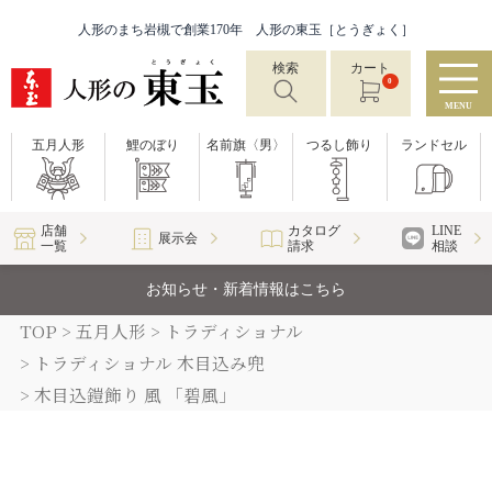
人形のまち岩槻で創業170年 人形の東玉［とうぎょく］
検索
カート
0
MENU
五月人形
鯉のぼり
名前旗〈男〉
つるし飾り
ランドセル
店舗
カタログ
LINE
展示会
一覧
請求
相談
お知らせ・新着情報はこちら
TOP
五月人形
トラディショナル
トラディショナル 木目込み兜
木目込鎧飾り 風 「碧風」