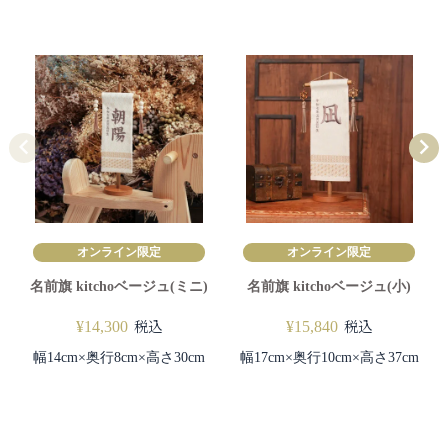
オンライン限定
オンライン限定
名前旗 kitchoベージュ(ミニ)
名前旗 kitchoベージュ(小)
税込
税込
¥
14,300
¥
15,840
幅14cm×奥行8cm×高さ30cm
幅17cm×奥行10cm×高さ37cm