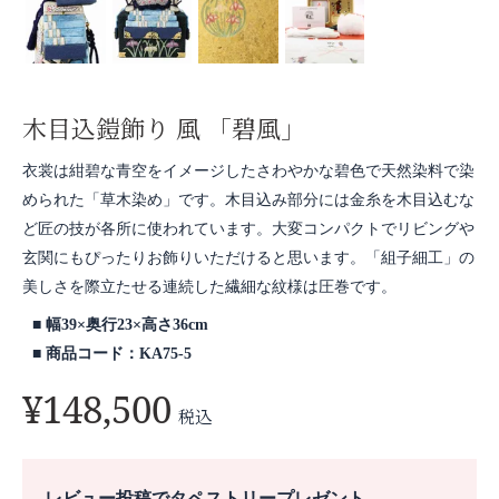
木目込鎧飾り 風 「碧風」
衣裳は紺碧な青空をイメージしたさわやかな碧色で天然染料で染
められた「草木染め」です。木目込み部分には金糸を木目込むな
ど匠の技が各所に使われています。大変コンパクトでリビングや
玄関にもぴったりお飾りいただけると思います。「組子細工」の
美しさを際立たせる連続した繊細な紋様は圧巻です。
幅39×奥行23×高さ36cm
商品コード：KA75-5
¥
148,500
税込
レビュー投稿でタペストリープレゼント